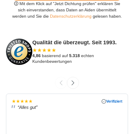
ⓘ
Mit dem Klick auf "Jetzt Dichtung prüfen" erklären Sie
sich einverstanden, dass Daten an Aiden übermittelt
werden und Sie die
Datenschutzerklärung
gelesen haben.
Qualität die überzeugt. Seit 1993.
★
★
★
★
★
4,86
basierend auf
5.318
echten
Kundenbewertungen
★
★
★
★
★
Verifiziert
“Alles gut”