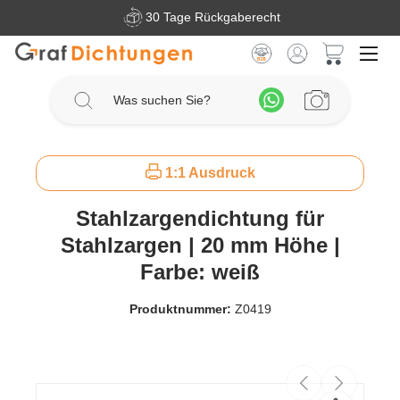
30 Tage Rückgaberecht
Zum Hauptinhalt springen
Warenkorb 
1:1 Ausdruck
Stahlzargendichtung für
Stahlzargen | 20 mm Höhe |
Farbe: weiß
Produktnummer:
Z0419
Bildergalerie überspringen