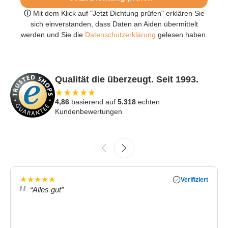
ⓘ
Mit dem Klick auf "Jetzt Dichtung prüfen" erklären Sie
sich einverstanden, dass Daten an Aiden übermittelt
werden und Sie die
Datenschutzerklärung
gelesen haben.
Qualität die überzeugt. Seit 1993.
★
★
★
★
★
4,86
basierend auf
5.318
echten
Kundenbewertungen
★
★
★
★
★
Verifiziert
“Alles gut”