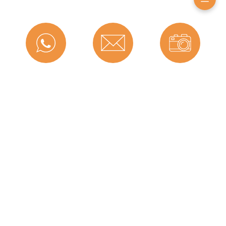
Hohlkammern:
3
Montageart:
Zum Einnuten
Material:
TPE (Thermoplastisches
Elastomer)
Maße (H x B):
19 x 14 mm
Messenger
Kontakt
Bild-Upload
Selbstklebend:
Nein
Für
Nein
Brandschutztüren:
Hersteller:
Graf-Dichtungen GmbH
Telefon
Ratgeber
Versand
Herstellerinformationen
Angaben zum Hersteller (Informationspflichten zur
Graf-Dichtungen GmbH
GPSR Produktsicherheitsverordnung)