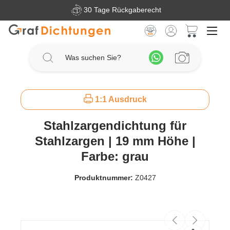
30 Tage Rückgaberecht
Zum Hauptinhalt springen
Warenkorb 
1:1 Ausdruck
Stahlzargendichtung für
Stahlzargen | 19 mm Höhe |
Farbe: grau
Produktnummer:
Z0427
Bildergalerie überspringen