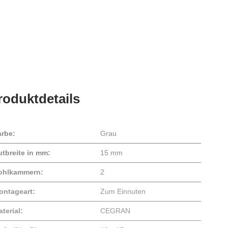
roduktdetails
arbe:
Grau
utbreite in mm:
15 mm
ohlkammern:
2
ontageart:
Zum Einnuten
terial:
CEGRAN