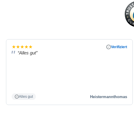
★
★
★
★
★
Verifiziert
“Alles gut”
Heistermannthomas
Alles gut