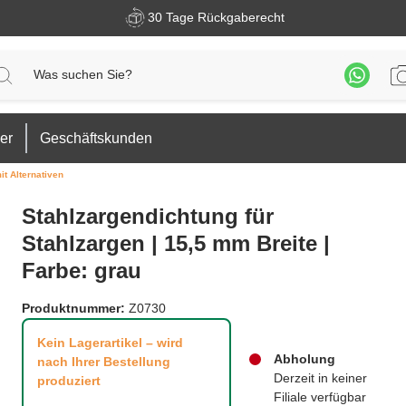
30 Tage Rückgaberecht
er
Geschäftskunden
t Alternativen
Stahlzargendichtung für
Stahlzargen | 15,5 mm Breite |
Farbe: grau
Produktnummer:
Z0730
Kein Lagerartikel – wird
Abholung
nach Ihrer Bestellung
Derzeit in keiner
produziert
Filiale verfügbar