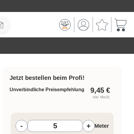
Warenk
Jetzt bestellen beim Profi!
9,45
€
Unverbindliche Preisempfehlung
inkl. MwSt.
Produkt Anzahl: Gib den gewünschten W
-
+
Meter