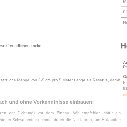
M
F
He
H
weltfreundlichen Lacken
A
P
G
usätzliche Menge von 3-5 cm pro 5 Meter Länge als Reserve, damit
F
8
in
fach und ohne Vorkenntnisse einbauen:
zen der Dichtung) vor dem Einbau. Wir empfehlen dafür ein
chteten Schwammtuch einmal durch die Nut fahren, um Holzspäne