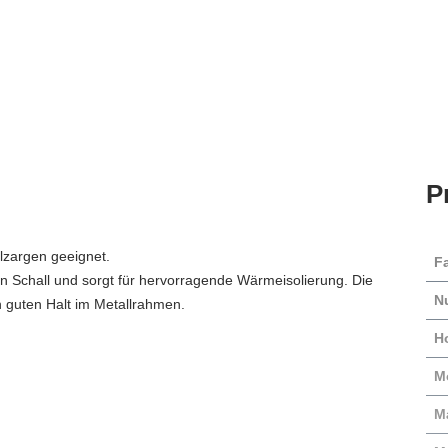
P
hlzargen geeignet.
F
n Schall und sorgt für hervorragende Wärmeisolierung. Die
N
 guten Halt im Metallrahmen.
H
M
Ma