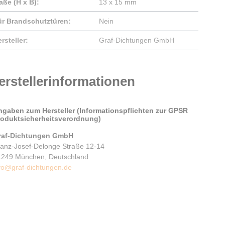
aße (H x B):
13 x 15 mm
ür Brandschutztüren:
Nein
rsteller:
Graf-Dichtungen GmbH
erstellerinformationen
ngaben zum Hersteller (Informationspflichten zur GPSR
roduktsicherheitsverordnung)
raf-Dichtungen GmbH
ranz-Josef-Delonge Straße 12-14
1249 München, Deutschland
fo@graf-dichtungen.de