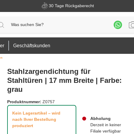
30 Tage Rückgaberecht
er
Geschäftskunden
en
Stahlzargendichtung für
Stahltüren | 17 mm Breite | Farbe:
grau
Produktnummer:
Z0757
Kein Lagerartikel – wird
Abholung
nach Ihrer Bestellung
Derzeit in keiner
produziert
Filiale verfügbar