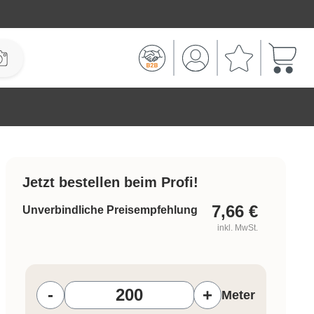
Warenk
Jetzt bestellen beim Profi!
7,66
€
Unverbindliche Preisempfehlung
inkl. MwSt.
Produkt Anzahl: Gib den gewünschten W
-
+
Meter