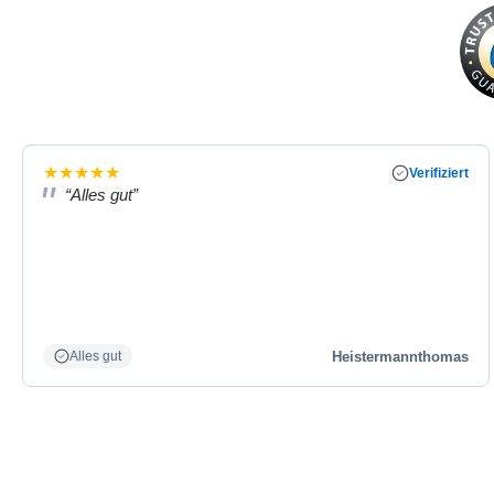
★
★
★
★
★
Verifiziert
“Alles gut”
Heistermannthomas
Alles gut