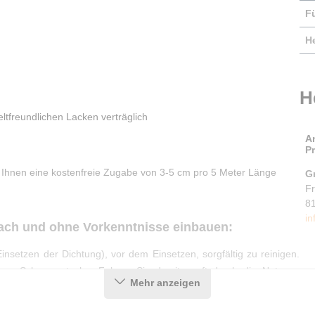
F
He
H
tfreundlichen Lacken verträglich
A
P
 Ihnen eine kostenfreie Zugabe von 3-5 cm pro 5 Meter Länge
G
F
8
in
fach und ohne Vorkenntnisse einbauen:
nsetzen der Dichtung), vor dem Einsetzen, sorgfältig zu reinigen.
ichen Schwammtuchs. Fahren Sie damit sanft durch die Nut, um
Mehr anzeigen
honend und ohne es zu überdehnen (z. B. durch Auseinanderziehen