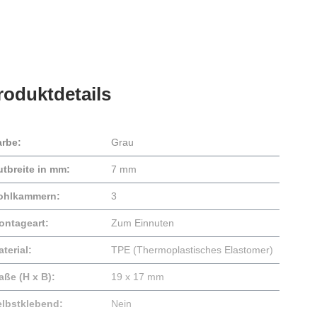
roduktdetails
arbe:
Grau
utbreite in mm:
7 mm
ohlkammern:
3
ontageart:
Zum Einnuten
terial:
TPE (Thermoplastisches Elastomer)
aße (H x B):
19 x 17 mm
elbstklebend:
Nein