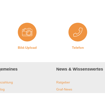
ken, damit die Dichtung auch dort ein optimales Ergebnis erzielt.
Bild-Upload
Telefon
lgemeines
News & Wissenswertes
ezahlung
Ratgeber
log
Graf-News
s
Online-Shop
ent und Nachhaltigkeit
Downloads