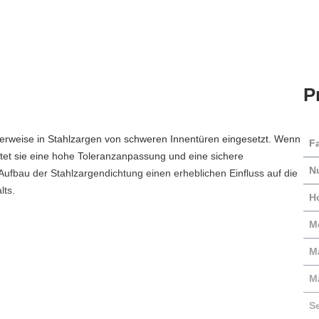
P
herweise in Stahlzargen von schweren Innentüren eingesetzt. Wenn
F
etet sie eine hohe Toleranzanpassung und eine sichere
N
ufbau der Stahlzargendichtung einen erheblichen Einfluss auf die
ts.
H
M
Ma
M
S