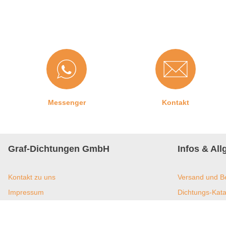
der Dichtung) oder zu starken Druck in die Nut stecken.
3. Schritt:
Achten Sie auf saubere Gehrungsschnitte in den Ec
Messenger
Kontakt
Graf-Dichtungen GmbH
Infos & Al
Kontakt zu uns
Versand und B
Impressum
Dichtungs-Kata
Jobangebote
Dichtungs-New
Datenschutz
Umweltmanagem