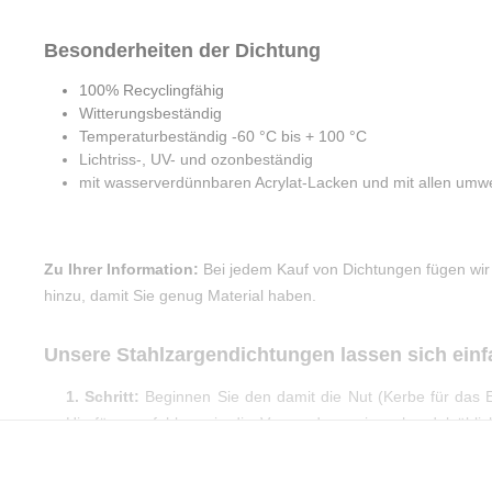
Besonderheiten der Dichtung
100% Recyclingfähig
Witterungsbeständig
Temperaturbeständig -60 °C bis + 100 °C
Lichtriss-, UV- und ozonbeständig
mit wasserverdünnbaren Acrylat-Lacken und mit allen umwel
Zu Ihrer Information:
Bei jedem Kauf von Dichtungen fügen wir
hinzu, damit Sie genug Material haben.
Unsere Stahlzargendichtungen lassen sich ein
1. Schritt:
Beginnen Sie den damit die Nut (Kerbe für das Ei
Hierfür empfehlen wir die Verwendung eines handelsübl
Holzspäne und andere Rückstände zu entfernen.
2. Schritt:
Anschließend können Sie das Dichtungsprofil sc