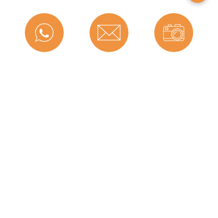
Montageart:
Zum Einnuten
Material:
CEGRAN
Maße (H x B):
21 x 15 mm
Für Brandschutztüren:
Nein
Messenger
Kontakt
Bild-Upload
Hersteller:
Graf-Dichtungen GmbH
Herstellerinformationen
Angaben zum Hersteller (Informationspflichten zur
Telefon
Ratgeber
Versand
GPSR Produktsicherheitsverordnung)
Graf-Dichtungen GmbH
Franz-Josef-Delonge Straße 12-14
81249 München, Deutschland
Graf-Dichtungen GmbH
info@graf-dichtungen.de