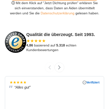
ⓘ
Mit dem Klick auf "Jetzt Dichtung prüfen" erklären Sie
sich einverstanden, dass Daten an Aiden übermittelt
werden und Sie die
Datenschutzerklärung
gelesen haben.
Qualität die überzeugt. Seit 1993.
★
★
★
★
★
4,86
basierend auf
5.318
echten
Kundenbewertungen
★
★
★
★
★
Verifiziert
“Alles gut”