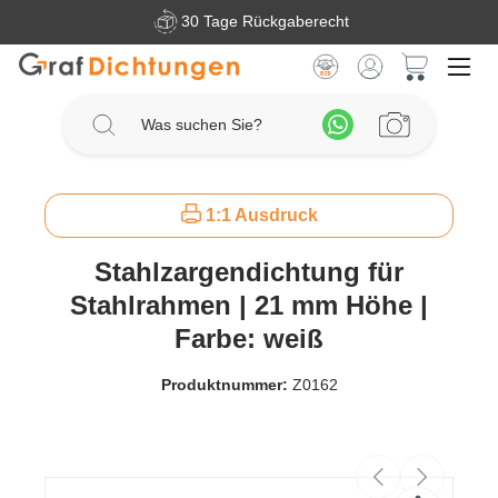
30 Tage Rückgaberecht
Zum Hauptinhalt springen
Warenkorb 
1:1 Ausdruck
Stahlzargendichtung für
Stahlrahmen | 21 mm Höhe |
Farbe: weiß
Produktnummer:
Z0162
Bildergalerie überspringen