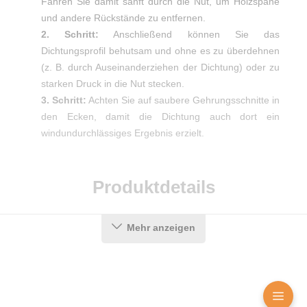
Fahren Sie damit sanft durch die Nut, um Holzspäne
und andere Rückstände zu entfernen.
2. Schritt:
Anschließend können Sie das
Dichtungsprofil behutsam und ohne es zu überdehnen
(z. B. durch Auseinanderziehen der Dichtung) oder zu
starken Druck in die Nut stecken.
3. Schritt:
Achten Sie auf saubere Gehrungsschnitte in
den Ecken, damit die Dichtung auch dort ein
windundurchlässiges Ergebnis erzielt.
Produktdetails
Mehr anzeigen
Farbe:
Weiß
Nutbreite in mm:
7 mm
Hohlkammern:
3