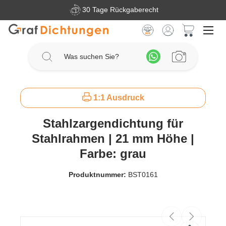
30 Tage Rückgaberecht
Zum Hauptinhalt springen
Warenkorb 
1:1 Ausdruck
Stahlzargendichtung für
Stahlrahmen | 21 mm Höhe |
Farbe: grau
Produktnummer:
BST0161
Bildergalerie überspringen