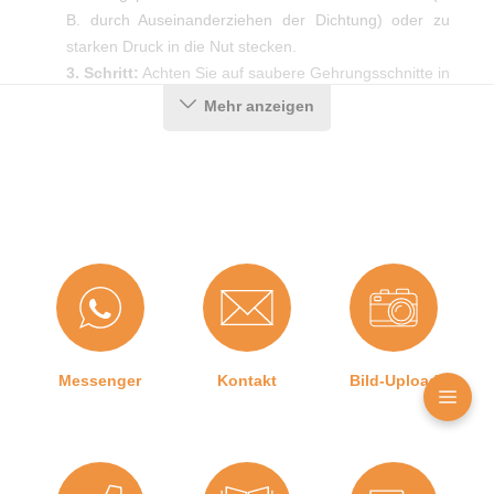
B. durch Auseinanderziehen der Dichtung) oder zu
starken Druck in die Nut stecken.
3. Schritt:
Achten Sie auf saubere Gehrungsschnitte in
den Ecken, damit die Dichtung auch dort ein optimales
Mehr anzeigen
Ergebnis erzielt.
Produktdetails
Farbe:
Grau
Hohlkammern:
2
Montageart:
Zum Einnuten
Messenger
Kontakt
Bild-Upload
Material:
CEGRAN
Maße (H x B):
20,2 x 12,7 mm