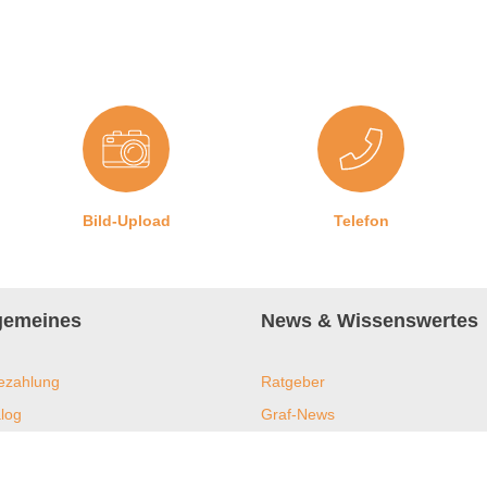
 Nut eindrücken. Achten Sie darauf, das Profil dabei nicht zu
ichtleistung unter Umständen nicht gewährleistet werden kann.
nis erzielen kann, braucht es saubere Gehrungsschnitte in den
hrungsschere.
Bild-Upload
Telefon
lgemeines
News & Wissenswertes
ezahlung
Ratgeber
log
Graf-News
s
Online-Shop
ent und Nachhaltigkeit
Downloads