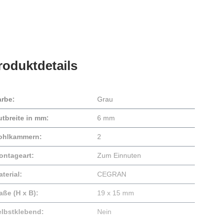
roduktdetails
arbe:
Grau
utbreite in mm:
6 mm
ohlkammern:
2
ontageart:
Zum Einnuten
terial:
CEGRAN
aße (H x B):
19 x 15 mm
elbstklebend:
Nein