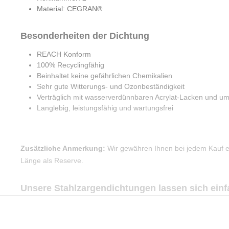
Material: CEGRAN®
Besonderheiten der Dichtung
REACH Konform
100% Recyclingfähig
Beinhaltet keine gefährlichen Chemikalien
Sehr gute Witterungs- und Ozonbeständigkeit
Verträglich mit wasserverdünnbaren Acrylat-Lacken und um
Langlebig, leistungsfähig und wartungsfrei
Zusätzliche Anmerkung:
Wir gewähren Ihnen bei jedem Kauf ei
Länge als Reserve.
Unsere Stahlzargendichtungen lassen sich ein
1. Schritt:
Reinigen Sie die Nut (Kerbe für das Einsetzen de
dazu mit einem handelsüblichen Schwammtuch durch die Nut