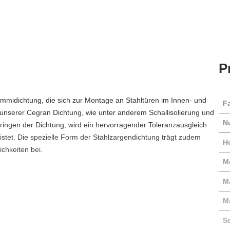
P
ummidichtung, die sich zur Montage an Stahltüren im Innen- und
F
 unserer Cegran Dichtung, wie unter anderem Schallisolierung und
N
ringen der Dichtung, wird ein hervorragender Toleranzausgleich
istet. Die spezielle Form der Stahlzargendichtung trägt zudem
H
hkeiten bei.
M
Ma
M
S