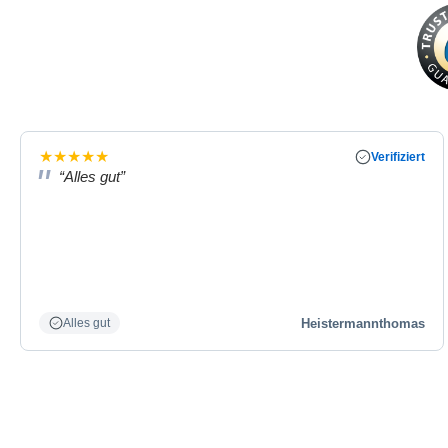
★
★
★
★
★
Verifiziert
“Alles gut”
Heistermannthomas
Alles gut