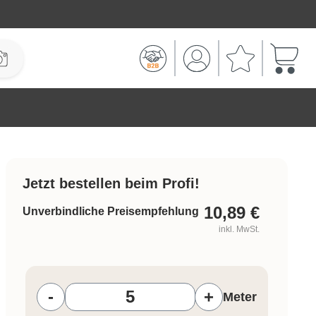
Warenk
Jetzt bestellen beim Profi!
10,89
€
Unverbindliche Preisempfehlung
inkl. MwSt.
Produkt Anzahl: Gib den gewünschten W
-
+
Meter