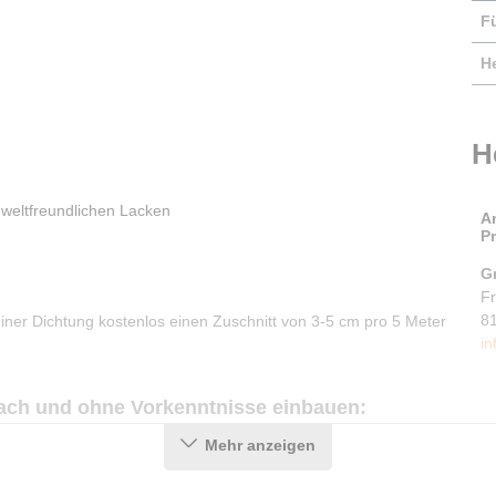
F
He
H
weltfreundlichen Lacken
A
P
G
F
8
ner Dichtung kostenlos einen Zuschnitt von 3-5 cm pro 5 Meter
in
fach und ohne Vorkenntnisse einbauen:
Mehr anzeigen
r Dichtung) sachte, bevor Sie die Dichtung einbauen. Wischen Sie
, um Holzspäne, Fett und andere Rückstände zu entfernen.