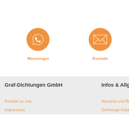
2. Schritt:
Nun können Sie die Dichtung vorsichtig in die
überdehnen oder zu starken Druck auszuüben, da sonst die D
3. Schritt:
Damit der dichtende Gummi ein optimales Ergeb
Ecken. Diese erhalten Sie am einfachsten mit Hilfe einer Ge
Messenger
Kontakt
Graf-Dichtungen GmbH
Infos & Al
Kontakt zu uns
Versand und B
Impressum
Dichtungs-Kata
Jobangebote
Dichtungs-New
Datenschutz
Umweltmanagem