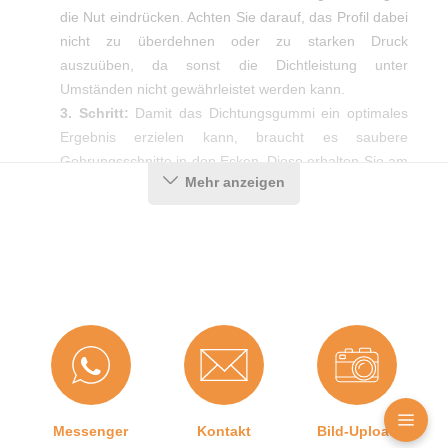
die Nut eindrücken. Achten Sie darauf, das Profil dabei
nicht zu überdehnen oder zu starken Druck
auszuüben, da sonst die Dichtleistung unter
Umständen nicht gewährleistet werden kann.
3. Schritt:
Damit das Dichtungsgummi ein optimales
Ergebnis erzielen kann, braucht es saubere
Gehrungsschnitte in den Ecken. Diese erhalten Sie am
Mehr anzeigen
einfachsten mit Hilfe einer Gehrungsschere.
Produktdetails
Farbe:
Grau
Nutbreite in mm:
14 mm
Hohlkammern:
2
Messenger
Kontakt
Bild-Upload
Montageart:
Zum Einnuten