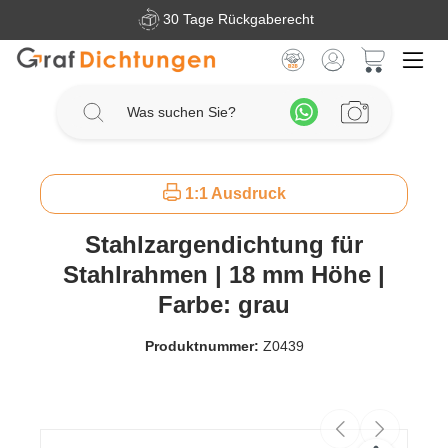
30 Tage Rückgaberecht
Zum Hauptinhalt springen
Warenkorb 
1:1 Ausdruck
Stahlzargendichtung für
Stahlrahmen | 18 mm Höhe |
Farbe: grau
Produktnummer:
Z0439
Bildergalerie überspringen