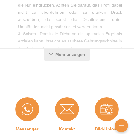
die Nut eindrücken. Achten Sie darauf, das Profil dabei
nicht zu überdehnen oder zu starken Druck
auszuüben, da sonst die Dichtleistung unter
Umständen nicht gewährleistet werden kann.
3. Schritt:
Damit die Dichtung ein optimales Ergebnis
erzielen kann, braucht es saubere Gehrungsschnitte in
den Ecken. Diese erhalten Sie am angenehmsten mit
Mehr anzeigen
Hilfe einer Gehrungsschere.
Produktdetails
Farbe:
Grau
Nutbreite in mm:
7 mm
Hohlkammern:
2
Messenger
Kontakt
Bild-Upload
Montageart:
Zum Einnuten