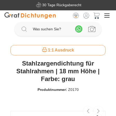
30 Tage Rückgaberecht
Zum Hauptinhalt springen
Warenkorb 
1:1 Ausdruck
Stahlzargendichtung für
Stahlrahmen | 18 mm Höhe |
Farbe: grau
Produktnummer:
Z0170
Bildergalerie überspringen