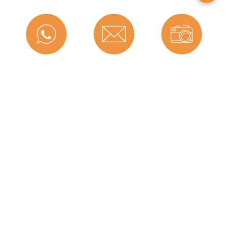
Montageart:
Zum Einnuten
Material:
TPE (Thermoplastisches
Elastomer)
Maße (H x B):
15,2 x 13,5 mm
Messenger
Kontakt
Bild-Upload
Selbstklebend:
Nein
Für
Nein
Brandschutztüren:
Hersteller:
Graf-Dichtungen GmbH
Telefon
Ratgeber
Versand
Herstellerinformationen
Angaben zum Hersteller (Informationspflichten zur
Graf-Dichtungen GmbH
GPSR Produktsicherheitsverordnung)