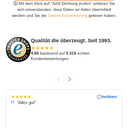
ⓘ
Mit dem Klick auf "Jetzt Dichtung prüfen" erklären Sie
sich einverstanden, dass Daten an Aiden übermittelt
werden und Sie die
Datenschutzerklärung
gelesen haben.
Qualität die überzeugt. Seit 1993.
★
★
★
★
★
4,86
basierend auf
5.318
echten
Kundenbewertungen
★
★
★
★
★
Verifiziert
“Alles gut”