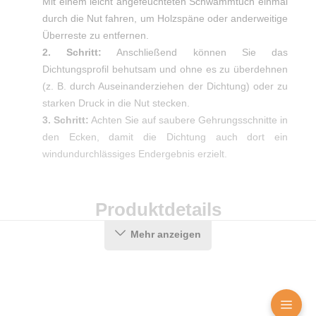
Mit einem leicht angefeuchteten Schwammtuch einmal
durch die Nut fahren, um Holzspäne oder anderweitige
Überreste zu entfernen.
2. Schritt:
Anschließend können Sie das
Dichtungsprofil behutsam und ohne es zu überdehnen
(z. B. durch Auseinanderziehen der Dichtung) oder zu
starken Druck in die Nut stecken.
3. Schritt:
Achten Sie auf saubere Gehrungsschnitte in
den Ecken, damit die Dichtung auch dort ein
windundurchlässiges Endergebnis erzielt.
Produktdetails
Mehr anzeigen
Farbe:
Weiß
Nutbreite in mm:
13 mm
Hohlkammern:
3