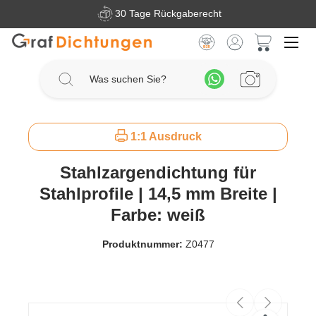
30 Tage Rückgaberecht
Zum Hauptinhalt springen
Warenkorb 
1:1 Ausdruck
Stahlzargendichtung für
Stahlprofile | 14,5 mm Breite |
Farbe: weiß
Produktnummer:
Z0477
Bildergalerie überspringen