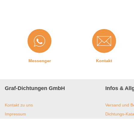
3. Schritt:
Damit die Dichtung ein einwandfreies Ergebnis e
Diese erhalten Sie am einfachsten mit Hilfe einer Gehrungss
Messenger
Kontakt
Graf-Dichtungen GmbH
Infos & Al
Kontakt zu uns
Versand und B
Impressum
Dichtungs-Kata
Jobangebote
Dichtungs-New
Datenschutz
Umweltmanagem