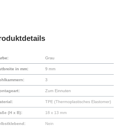
roduktdetails
arbe:
Grau
utbreite in mm:
9 mm
ohlkammern:
3
ontageart:
Zum Einnuten
terial:
TPE (Thermoplastisches Elastomer)
aße (H x B):
18 x 13 mm
elbstklebend:
Nein