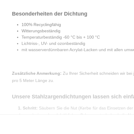
Besonderheiten der Dichtung
100% Recyclingfähig
Witterungsbeständig
Temperaturbeständig -60 °C bis + 100 °C
Lichtriss-, UV- und ozonbeständig
mit wasserverdünnbaren Acrylat-Lacken und mit allen umwel
Zusätzliche Anmerkung:
Zu Ihrer Sicherheit schneiden wir bei
pro 5 Meter Länge zu.
Unsere Stahlzargendichtungen lassen sich ein
1. Schritt:
Säubern Sie die Nut (Kerbe für das Einsetzen der 
dazu mit einem handelsüblichen Schwammtuch durch die Nut
2. Schritt:
Nun können Sie die Dichtung vorsichtig in die
überdehnen oder zu starken Druck auszuüben, da sonst die D