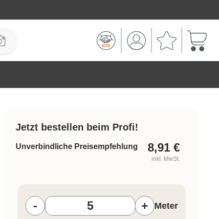
Warenk
Jetzt bestellen beim Profi!
8,91
€
Unverbindliche Preisempfehlung
inkl. MwSt.
Produkt Anzahl: Gib den gewünschten W
-
+
Meter