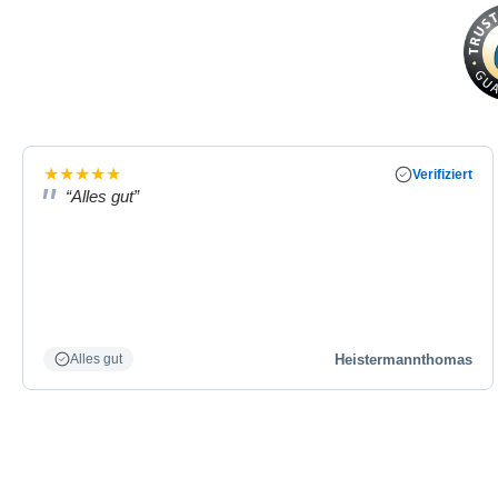
★
★
★
★
★
Verifiziert
“Alles gut”
Heistermannthomas
Alles gut