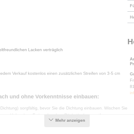
F
He
H
tfreundlichen Lacken verträglich
A
P
 jedem Verkauf kostenlos einen zusätzlichen Streifen von 3-5 cm
G
F
8
in
fach und ohne Vorkenntnisse einbauen:
Dichtung) sorgfältig, bevor Sie die Dichtung einbauen. Wischen Sie
, um Holzspäne, Fett und andere Rückstände zu entfernen.
Mehr anzeigen
 Nut eindrücken. Achten Sie darauf, das Profil dabei nicht zu
ichtleistung unter Umständen nicht gewährleistet werden kann.