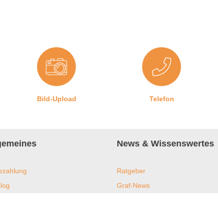
rzielen kann, braucht es saubere Gehrungsschnitte in den Ecken.
chere.
Bild-Upload
Telefon
lgemeines
News & Wissenswertes
ezahlung
Ratgeber
log
Graf-News
s
Online-Shop
ent und Nachhaltigkeit
Downloads