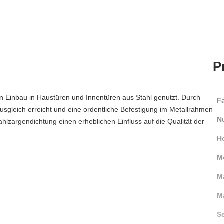
P
en Einbau in Haustüren und Innentüren aus Stahl genutzt. Durch
F
usgleich erreicht und eine ordentliche Befestigung im Metallrahmen
N
ahlzargendichtung einen erheblichen Einfluss auf die Qualität der
H
M
Ma
M
S