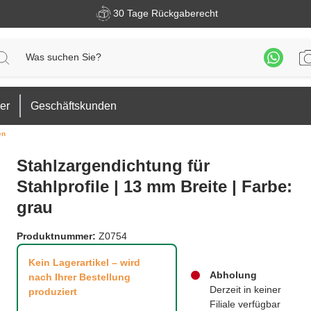
30 Tage Rückgaberecht
er
Geschäftskunden
en
Stahlzargendichtung für
Stahlprofile | 13 mm Breite | Farbe:
grau
Produktnummer:
Z0754
Kein Lagerartikel – wird
Abholung
nach Ihrer Bestellung
Derzeit in keiner
produziert
Filiale verfügbar