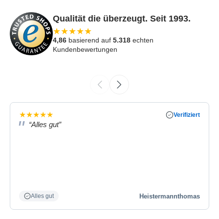
Qualität die überzeugt. Seit 1993.
★
★
★
★
★
4,86
basierend auf
5.318
echten
Kundenbewertungen
★
★
★
★
★
Verifiziert
“Alles gut”
Heistermannthomas
Alles gut