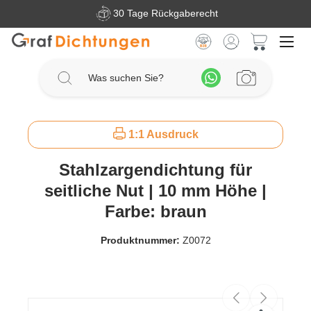
30 Tage Rückgaberecht
Zum Hauptinhalt springen
Warenkorb 
1:1 Ausdruck
Stahlzargendichtung für
seitliche Nut | 10 mm Höhe |
Farbe: braun
Produktnummer:
Z0072
Bildergalerie überspringen