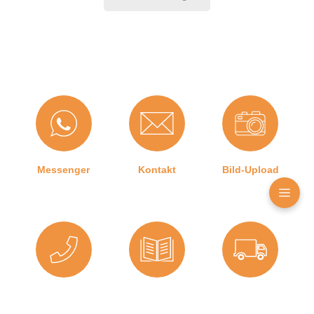
Produktdetails
Farbe:
Braun
Nutbreite in mm:
3 mm
Hohlkammern:
1
Montageart:
Zum Einnuten
Messenger
Kontakt
Bild-Upload
Material:
CEGRAN
Maße (H x B):
10 x 25 mm
Für Brandschutztüren:
Nein
Hersteller:
Graf-Dichtungen GmbH
Telefon
Ratgeber
Versand