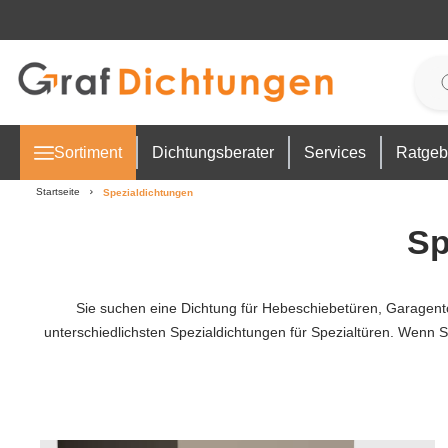
 Hauptinhalt springen
Zur Suche springen
Zur Hauptnavigation springen
Sortiment
Dichtungsberater
Services
Ratgeb
Startseite
Spezialdichtungen
Sp
Sie suchen eine Dichtung für Hebeschiebetüren, Garagent
unterschiedlichsten Spezialdichtungen für Spezialtüren. Wenn S