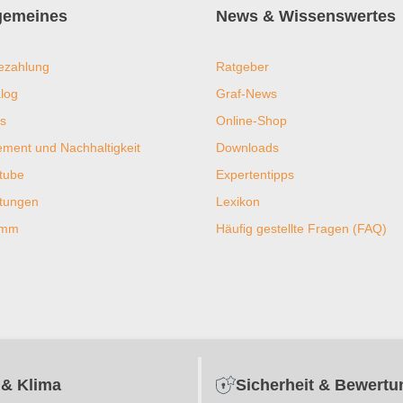
lgemeines
News & Wissenswertes
ezahlung
Ratgeber
log
Graf-News
s
Online-Shop
ent und Nachhaltigkeit
Downloads
tube
Expertentipps
htungen
Lexikon
ramm
Häufig gestellte Fragen (FAQ)
 & Klima
Sicherheit & Bewert