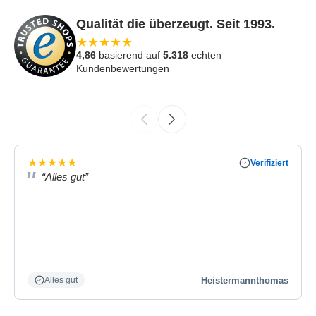
Qualität die überzeugt. Seit 1993.
★
★
★
★
★
4,86
basierend auf
5.318
echten
Kundenbewertungen
★
★
★
★
★
Verifiziert
“Alles gut”
Heistermannthomas
Alles gut