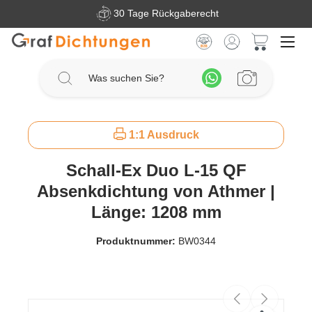
30 Tage Rückgaberecht
Zum Hauptinhalt springen
Warenkorb 
1:1 Ausdruck
Schall-Ex Duo L-15 QF
Absenkdichtung von Athmer |
Länge: 1208 mm
Produktnummer:
BW0344
Bildergalerie überspringen