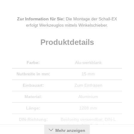
Zur Information für Sie:
Die Montage der Schall-EX
erfolgt Werkzeuglos mittels Winkelschieber.
Produktdetails
Farbe:
Alu-werkblank
Nutbreite in mm:
15 mm
Einbauart:
Zum Einfräsen
Material:
Aluminium
Länge:
1208 mm
DIN-Richtung:
Beidseitig verwendbar
, DIN-L
(Links)
, DIN-R (Rechts)
Mehr anzeigen