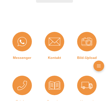
Hubhöhe bis:
12 mm
Hersteller:
Athmer oHG
Türart:
Außentür
, Innentür
Kürzbar um:
125 mm
Für
Ja
Feuerschutztüren:
Messenger
Kontakt
Bild-Upload
Herstellerinformationen
Angaben zum Hersteller (Informationspflichten zur
GPSR Produktsicherheitsverordnung)
Athmer oHG
Sophienhammer
59757 Arnsberg, Deutschland
Telefon
Ratgeber
Versand
02932 477500