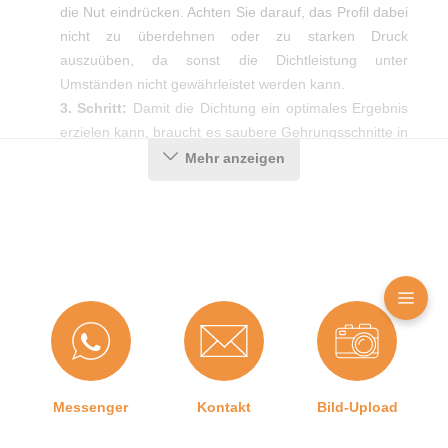
die Nut eindrücken. Achten Sie darauf, das Profil dabei
nicht zu überdehnen oder zu starken Druck
auszuüben, da sonst die Dichtleistung unter
Umständen nicht gewährleistet werden kann.
3. Schritt:
Damit die Dichtung ein optimales Ergebnis
erzielen kann, braucht es saubere Gehrungsschnitte in
den Ecken. Diese erhalten Sie am einfachsten mit Hilfe
Mehr anzeigen
einer Gehrungsschere.
Produktdetails
Farbe:
Schwarz
Falzbreite in mm:
12 mm
Material:
Moosgummi
Messenger
Kontakt
Bild-Upload
Maße (H x B):
8 x 12 mm