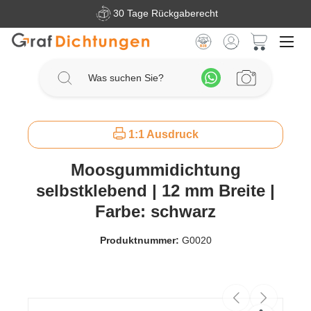
30 Tage Rückgaberecht
Zum Hauptinhalt springen
Warenkorb 
1:1 Ausdruck
Moosgummidichtung
selbstklebend | 12 mm Breite |
Farbe: schwarz
Produktnummer:
G0020
Bildergalerie überspringen