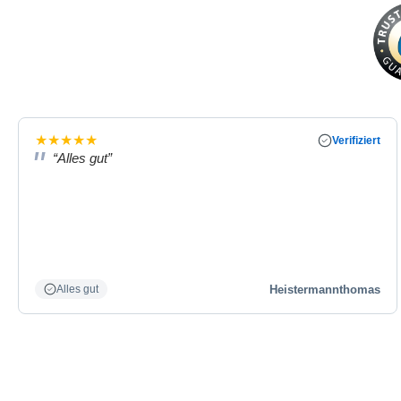
★
★
★
★
★
Verifiziert
“Alles gut”
Heistermannthomas
Alles gut