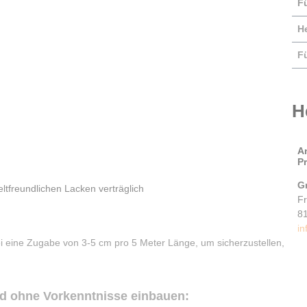
F
He
F
H
A
P
G
tfreundlichen Lacken verträglich
F
8
in
ei eine Zugabe von 3-5 cm pro 5 Meter Länge, um sicherzustellen,
nd ohne Vorkenntnisse einbauen: