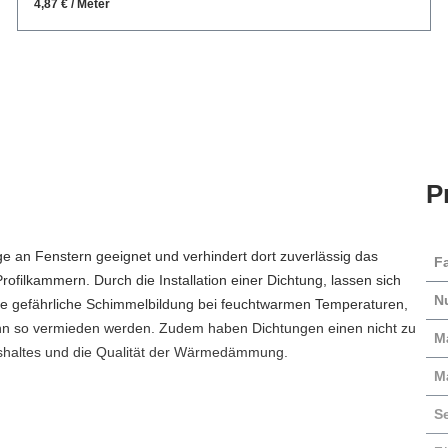
4,87 € / Meter
P
ge an Fenstern geeignet und verhindert dort zuverlässig das
F
filkammern. Durch die Installation einer Dichtung, lassen sich
N
ie gefährliche Schimmelbildung bei feuchtwarmen Temperaturen,
ann so vermieden werden. Zudem haben Dichtungen einen nicht zu
Ma
ushaltes und die Qualität der Wärmedämmung.
M
S