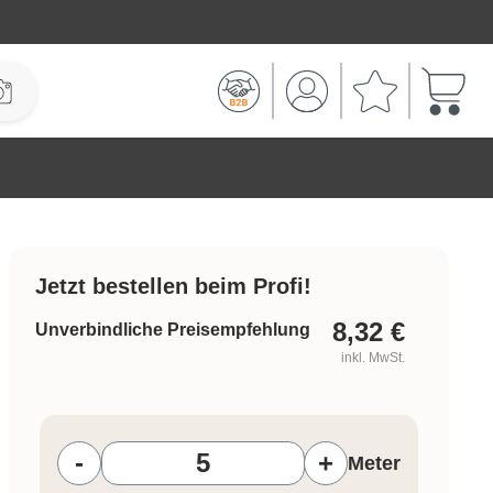
Warenk
Jetzt bestellen beim Profi!
8,32
€
Unverbindliche Preisempfehlung
inkl. MwSt.
Produkt Anzahl: Gib den gewünschten W
-
+
Meter