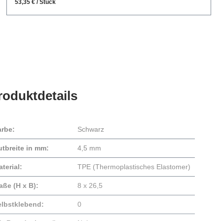
53,35 € / Stück
roduktdetails
arbe:
Schwarz
utbreite in mm:
4,5 mm
terial:
TPE (Thermoplastisches Elastomer)
aße (H x B):
8 x 26,5
elbstklebend:
0