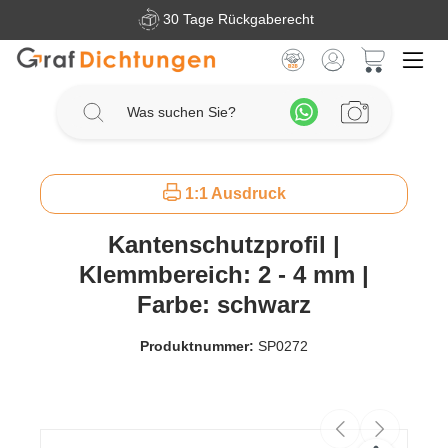
30 Tage Rückgaberecht
Zum Hauptinhalt springen
Warenkorb 
1:1 Ausdruck
Kantenschutzprofil |
Klemmbereich: 2 - 4 mm |
Farbe: schwarz
Produktnummer:
SP0272
Bildergalerie überspringen