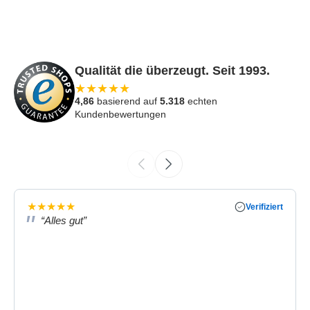
Qualität die überzeugt. Seit 1993.
★
★
★
★
★
4,86
basierend auf
5.318
echten
Kundenbewertungen
★
★
★
★
★
Verifiziert
“Alles gut”