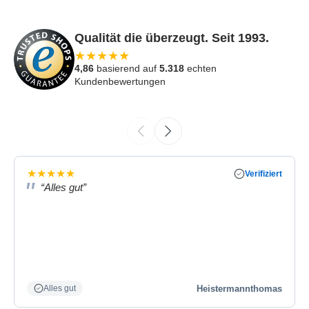
Qualität die überzeugt. Seit 1993.
★
★
★
★
★
4,86
basierend auf
5.318
echten
Kundenbewertungen
★
★
★
★
★
Verifiziert
“Alles gut”
Heistermannthomas
Alles gut