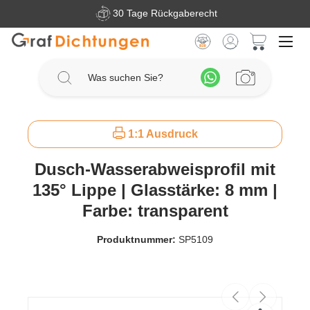
30 Tage Rückgaberecht
Zum Hauptinhalt springen
Warenkorb 
1:1 Ausdruck
Dusch-Wasserabweisprofil mit
135° Lippe | Glasstärke: 8 mm |
Farbe: transparent
Produktnummer:
SP5109
Bildergalerie überspringen