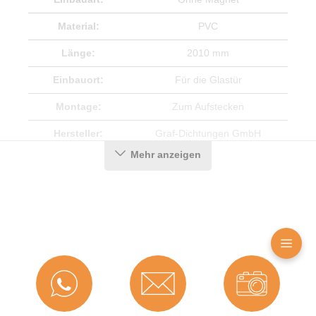
Material:
PVC
Länge:
2010 mm
Einbauort:
Für die Glastür
Montage:
Zum Aufstecken
Hersteller:
Graf-Dichtungen GmbH
Mehr anzeigen
Herstellerinformationen
Angaben zum Hersteller (Informationspflichten zur
GPSR Produktsicherheitsverordnung)
Graf-Dichtungen GmbH
Franz-Josef-Delonge Straße 12-14
81249 München, Deutschland
info@graf-dichtungen.de