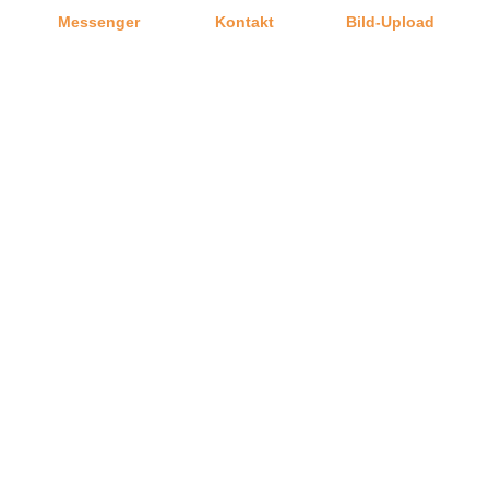
Messenger
Kontakt
Bild-Upload
Telefon
Ratgeber
Versand
Graf-Dichtungen GmbH
Kontakt zu uns
Impressum
Jobangebote
Datenschutz