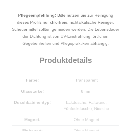
Pflegeempfehlung:
Bitte nutzen Sie zur Reinigung
dieses Profils nur chlorfreie, nichtalkalische Reiniger.
Scheuermittel sollten gemieden werden. Die Lebensdauer
der Dichtung ist von UV-Einstrahlung, örtlichen
Gegebenheiten und Pflegepraktiken abhängig.
Produktdetails
Farbe:
Transparent
Glasstärke:
8 mm
Duschkabinentyp:
Eckdusche
, Faltwand
,
Fünfeckdusche
, Niesche
Magnet:
Ohne Magnet
Einbauart:
Ohne Magnet