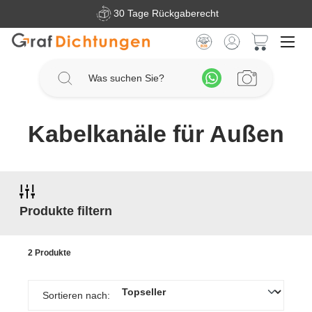
30 Tage Rückgaberecht
Zum Hauptinhalt springen
Warenkorb 
Kabelkanäle für Außen
Produkte filtern
2 Produkte
Sortieren nach: