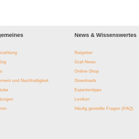
lgemeines
News & Wissenswertes
ezahlung
Ratgeber
log
Graf-News
s
Online-Shop
ent und Nachhaltigkeit
Downloads
tube
Expertentipps
htungen
Lexikon
ramm
Häufig gestellte Fragen (FAQ)