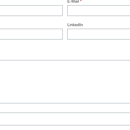
E-Mail
*
LinkedIn