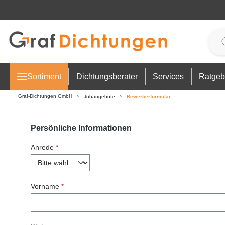
 Hauptinhalt springen
Zur Suche springen
Zur Hauptnavigation springen
Sortiment
Dichtungsberater
Services
Ratgeb
Graf-Dichtungen GmbH
Jobangebote
Bewerberformular
Persönliche Informationen
Anrede
*
Vorname
*