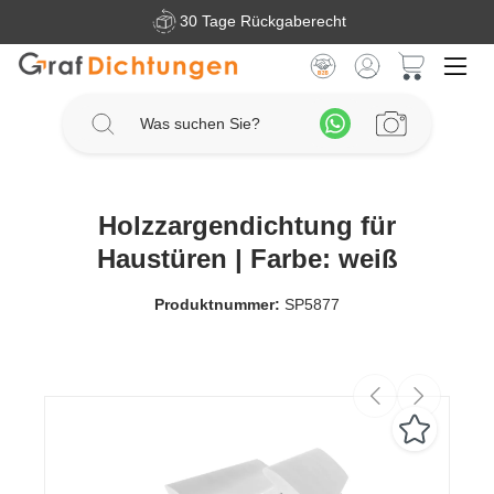
30 Tage Rückgaberecht
Zum Hauptinhalt springen
Warenkorb 
Holzzargendichtung für
Haustüren | Farbe: weiß
Produktnummer:
SP5877
Bildergalerie überspringen