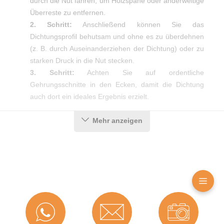
durch die Nut fahren, um Holzspäne oder anderweitige
Überreste zu entfernen.
2. Schritt:
Anschließend können Sie das
Dichtungsprofil behutsam und ohne es zu überdehnen
(z. B. durch Auseinanderziehen der Dichtung) oder zu
starken Druck in die Nut stecken.
3. Schritt:
Achten Sie auf ordentliche
Gehrungsschnitte in den Ecken, damit die Dichtung
auch dort ein ideales Ergebnis erzielt.
Mehr anzeigen
Produktdetails
Farbe:
Weiß
Hohlkammern:
2
Montageart:
Zum Einnuten