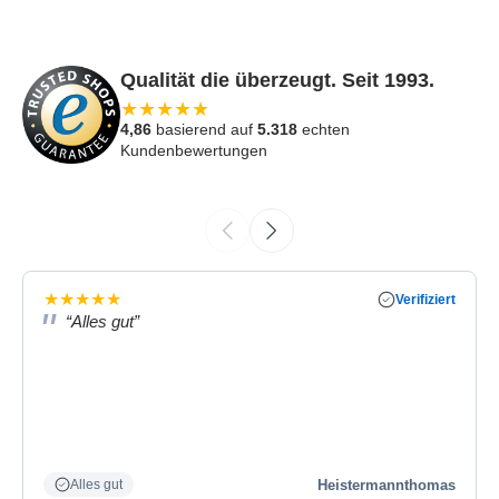
Qualität die überzeugt. Seit 1993.
★
★
★
★
★
4,86
basierend auf
5.318
echten
Kundenbewertungen
★
★
★
★
★
Verifiziert
“Alles gut”
Heistermannthomas
Alles gut