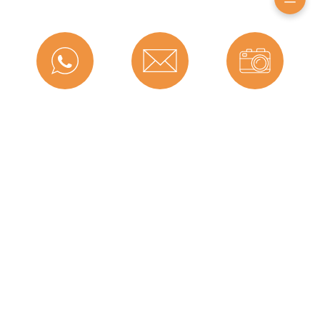
Farbe:
Weiß
Nutbreite in mm:
4 mm
Falzbreite in mm:
12 mm
Messenger
Kontakt
Bild-Upload
Hohlkammern:
1
Material:
TPE (Thermoplastisches
Elastomer)
Maße (H x B):
12 x 13
Selbstklebend:
0
Telefon
Ratgeber
Versand
Für
Nein
Brandschutztüren:
Hersteller:
Graf-Dichtungen GmbH
Graf-Dichtungen GmbH
Für
Nein