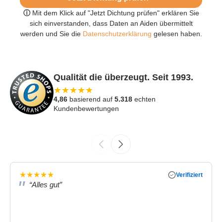
ⓘ
Mit dem Klick auf "Jetzt Dichtung prüfen" erklären Sie
sich einverstanden, dass Daten an Aiden übermittelt
werden und Sie die
Datenschutzerklärung
gelesen haben.
Qualität die überzeugt. Seit 1993.
★
★
★
★
★
4,86
basierend auf
5.318
echten
Kundenbewertungen
★
★
★
★
★
Verifiziert
“Alles gut”