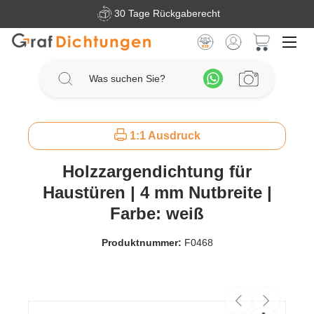
30 Tage Rückgaberecht
Zum Hauptinhalt springen
Warenkorb 
1:1 Ausdruck
Holzzargendichtung für
Haustüren | 4 mm Nutbreite |
Farbe: weiß
Produktnummer:
F0468
Bildergalerie überspringen