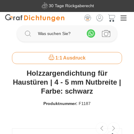
30 Tage Rückgaberecht
Zum Hauptinhalt springen
Warenkorb 
1:1 Ausdruck
Holzzargendichtung für
Haustüren | 4 - 5 mm Nutbreite |
Farbe: schwarz
Produktnummer:
F1187
Bildergalerie überspringen