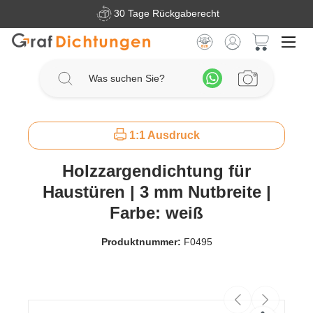
30 Tage Rückgaberecht
Zum Hauptinhalt springen
Warenkorb 
1:1 Ausdruck
Holzzargendichtung für
Haustüren | 3 mm Nutbreite |
Farbe: weiß
Produktnummer:
F0495
Bildergalerie überspringen