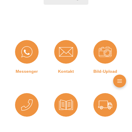
2. Schritt:
Anschließend können Sie das
Dichtungsprofil sorgsam und ohne es zu überdehnen
(z. B. durch Auseinanderziehen der Dichtung) oder zu
starken Druck in die Nut stecken.
3. Schritt:
Achten Sie auf saubere Gehrungsschnitte in
den Ecken, damit die Dichtung auch dort ein optimales
Ergebnis erzielt.
Produktdetails
Messenger
Kontakt
Bild-Upload
Farbe:
Weiß
Nutbreite in mm:
3 mm
Hohlkammern:
1
Material:
TPE (Thermoplastisches
Telefon
Ratgeber
Versand
Elastomer)