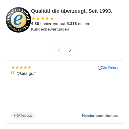
Qualität die überzeugt. Seit 1993.
★
★
★
★
★
4,86
basierend auf
5.318
echten
Kundenbewertungen
★
★
★
★
★
Verifiziert
“Alles gut”
Heistermannthomas
Alles gut