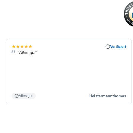
★
★
★
★
★
Verifiziert
“Alles gut”
Heistermannthomas
Alles gut