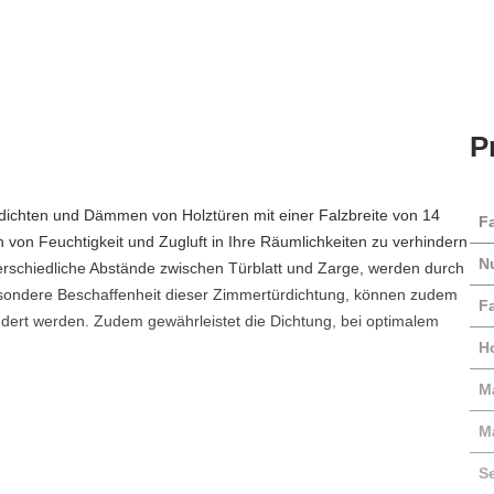
P
dichten und Dämmen von Holztüren mit einer Falzbreite von 14
F
von Feuchtigkeit und Zugluft in Ihre Räumlichkeiten zu verhindern
N
schiedliche Abstände zwischen Türblatt und Zarge, werden durch
esondere Beschaffenheit dieser Zimmertürdichtung, können zudem
Fa
dert werden. Zudem gewährleistet die Dichtung, bei optimalem
H
Ma
M
S