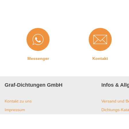
1. Schritt:
Reinigen Sie die Nut (Kerbe für das Einset
haushaltsübliches Schwammtuch. Mit einem leicht angefeu
oder anderweitige Überreste zu entfernen.
2. Schritt:
Anschließend können Sie das Dichtungsprofil be
der Dichtung) oder zu starken Druck in die Nut stecken.
3. Schritt:
Achten Sie auf saubere Gehrungsschnitte in den
erzielt.
Messenger
Kontakt
Graf-Dichtungen GmbH
Infos & Al
Kontakt zu uns
Versand und B
Impressum
Dichtungs-Kata
Jobangebote
Dichtungs-New
Datenschutz
Umweltmanagem