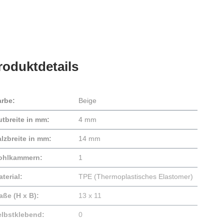
roduktdetails
arbe:
Beige
utbreite in mm:
4 mm
lzbreite in mm:
14 mm
ohlkammern:
1
terial:
TPE (Thermoplastisches Elastomer)
aße (H x B):
13 x 11
elbstklebend:
0