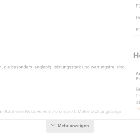
F
He
F
H
, die besonders langlebig, leistungsstark und wartungsfrei sind.
A
P
G
F
8
in
dem Kauf eine Reserve von 3-5 cm pro 5 Meter Dichtungslänge
Mehr anzeigen
ach und ohne Vorkenntnisse einbauen: