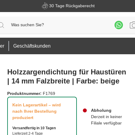
30 Tage Rückgaberecht
er
Geschäftskunden
Holzzargendichtung für Haustüren
| 14 mm Falzbreite | Farbe: beige
Produktnummer:
F1769
Kein Lagerartikel – wird
Abholung
nach Ihrer Bestellung
Derzeit in keiner
produziert
Filiale verfügbar
Versandfertig in 10 Tagen
Lieferzeit 2-4 Tage