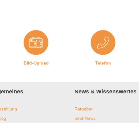
zen der Dichtung) vor der Montage. Wir empfehlen dafür ein
chteten Schwammtuch einmal durch die Nut fahren, um Holzspäne
hutsam und ohne es zu überdehnen (z. B. durch Auseinanderziehen
 Ecken, damit die Dichtung auch dort ein wasserdichtes Ergebnis
Bild-Upload
Telefon
lgemeines
News & Wissenswertes
ezahlung
Ratgeber
log
Graf-News
s
Online-Shop
ent und Nachhaltigkeit
Downloads