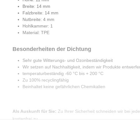
Breite: 14 mm
Falzbreite: 14 mm
Nutbreite: 4 mm
Hohlkammer: 1
Material: TPE
Besonderheiten der Dichtung
Sehr gute Witterungs- und Ozonbeständigkeit
Wir setzen auf Nachhaltigkeit, indem wir Produkte entwerfen
temperaturbeständig -60 °C bis + 200 °C
Zu 100% recyclingfähig
Beinhaltet keine gefährlichen Chemikalien
Als Auskunft für Sie:
Zu Ihrer Sicherheit schneiden wir bei je
kostenfrei zu.
Unsere Holzzargendichtungen lassen sich einf