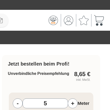
Warenk
Jetzt bestellen beim Profi!
8,65
€
Unverbindliche Preisempfehlung
inkl. MwSt.
Produkt Anzahl: Gib den gewünschten W
-
+
Meter