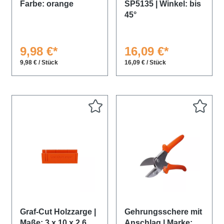
Farbe: orange
SP5135 | Winkel: bis
45°
9,98 €*
16,09 €*
9,98 € / Stück
16,09 € / Stück
Graf-Cut Holzzarge |
Gehrungsschere mit
Maße: 3 x 10 x 2,6
Anschlag | Marke: