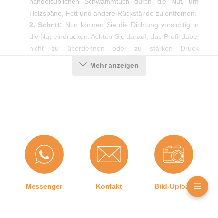
handelsüblichen Schwammtuch durch die Nut, um
Holzspäne, Fett und andere Rückstände zu entfernen.
2. Schritt:
Nun können Sie die Dichtung vorsichtig in
die Nut eindrücken. Achten Sie darauf, das Profil dabei
nicht zu überdehnen oder zu starken Druck
auszuüben, da sonst die Dichtleistung unter
Mehr anzeigen
Umständen nicht gewährleistet werden kann.
3. Schritt:
Damit die Dichtung eine optimale
Abdichtung erzielen kann, braucht es saubere
Gehrungsschnitte in den Ecken. Diese erhalten Sie am
einfachsten mit Hilfe einer Gehrungsschere.
Produktdetails
Messenger
Kontakt
Bild-Upload
Farbe:
Schwarz
Material:
Moosgummi