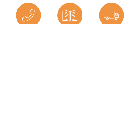
Einbauort:
Klappen
, Tür
, Tür
Hersteller:
Graf-Dichtungen GmbH
Telefon
Ratgeber
Versand
Herstellerinformationen
Angaben zum Hersteller (Informationspflichten zur
Graf-Dichtungen GmbH
GPSR Produktsicherheitsverordnung)
Graf-Dichtungen GmbH
Kontakt zu uns
Franz-Josef-Delonge Straße 12-14
81249 München, Deutschland
Impressum
info@graf-dichtungen.de
Jobangebote
Datenschutz
AGB
Barrierefreiheitserklärung
Widerrufsrecht und Widerrufsformular