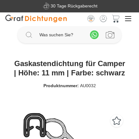
30 Tage Rückgaberecht
Zum Hauptinhalt springen
Warenkorb 
Gaskastendichtung für Camper
| Höhe: 11 mm | Farbe: schwarz
Produktnummer:
AU0032
Bildergalerie überspringen