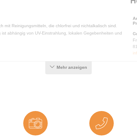
H
A
P
ch mit Reinigungsmitteln, die chlorfrei und nichtalkalisch sind.
g ist abhängig von UV-Einstrahlung, lokalen Gegebenheiten und
G
F
8
in
Mehr anzeigen