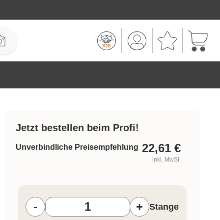
Warenk
Jetzt bestellen beim Profi!
22,61
€
Unverbindliche Preisempfehlung
inkl. MwSt.
Produkt Anzahl: Gib den gewünschten W
-
+
Stange