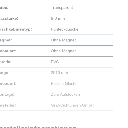
arbe:
Transparent
lasstärke:
6-8 mm
uschkabinentyp:
Fünfeckdusche
agnet:
Ohne Magnet
inbauart:
Ohne Magnet
terial:
PVC
änge:
2010 mm
inbauort:
Für die Glastür
ontage:
Zum Aufstecken
rsteller:
Graf-Dichtungen GmbH