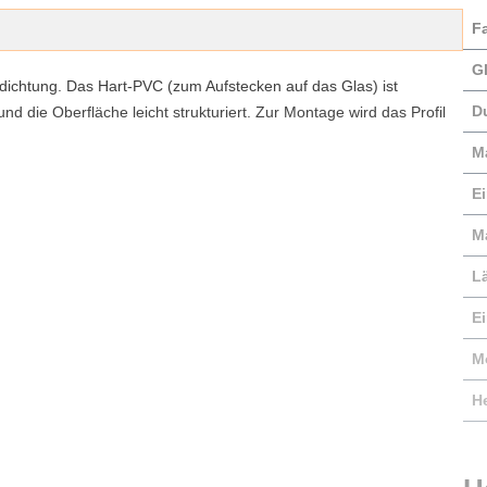
F
G
dichtung. Das Hart-PVC (zum Aufstecken auf das Glas) ist
D
 die Oberfläche leicht strukturiert. Zur Montage wird das Profil
M
E
Ma
L
E
M
He