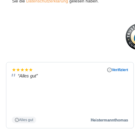
Sie die
Datenschutzerklärung
gelesen haben.
★
★
★
★
★
Verifiziert
“Alles gut”
Heistermannthomas
Alles gut