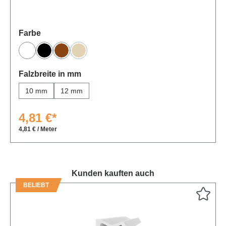
auswählen
Farbe
Weiß
Schwarz
Braun
Beige
(Diese Option ist zurzeit nicht verfügbar.)
auswählen
Falzbreite in mm
10 mm
12 mm
4,81 €*
4,81 € / Meter
Kunden kauften auch
BELIEBT