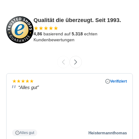
Qualität die überzeugt. Seit 1993.
★
★
★
★
★
4,86
basierend auf
5.318
echten
Kundenbewertungen
★
★
★
★
★
Verifiziert
“Alles gut”
Heistermannthomas
Alles gut