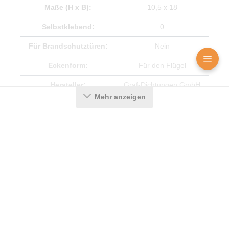
Maße (H x B):
10,5 x 18
Selbstklebend:
0
Für Brandschutztüren:
Nein
Eckenform:
Für den Flügel
Hersteller:
Graf-Dichtungen GmbH
Mehr anzeigen
Für Feuerschutztüren:
Nein
Herstellerinformationen
Angaben zum Hersteller (Informationspflichten zur
GPSR Produktsicherheitsverordnung)
Graf-Dichtungen GmbH
Franz-Josef-Delonge Straße 12-14
81249 München, Deutschland
Messenger
Kontakt
Bild-Upload