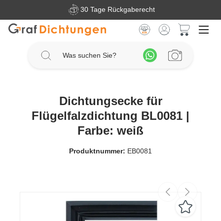
30 Tage Rückgaberecht
Zum Hauptinhalt springen
Warenkorb 
Dichtungsecke für
Flügelfalzdichtung BL0081 |
Farbe: weiß
Produktnummer:
EB0081
Bildergalerie überspringen