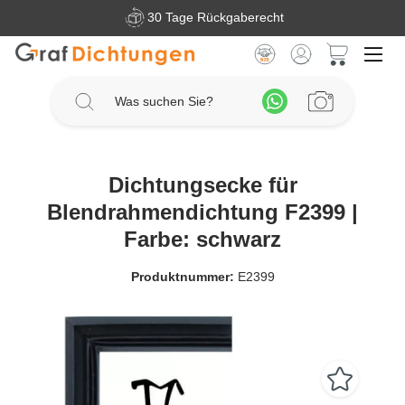
30 Tage Rückgaberecht
Zum Hauptinhalt springen
Warenkorb 
Dichtungsecke für
Blendrahmendichtung F2399 |
Farbe: schwarz
Produktnummer:
E2399
Bildergalerie überspringen