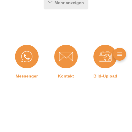
Mehr anzeigen
Material:
TPE (Thermoplastisches
Elastomer)
Maße (H x B):
11 x 18
Selbstklebend:
0
Für
Nein
Brandschutztüren:
Eckenform:
für den Blendrahmen
Messenger
Kontakt
Bild-Upload
Hersteller:
Graf-Dichtungen GmbH
Für
Nein
Feuerschutztüren:
Herstellerinformationen
Telefon
Ratgeber
Versand