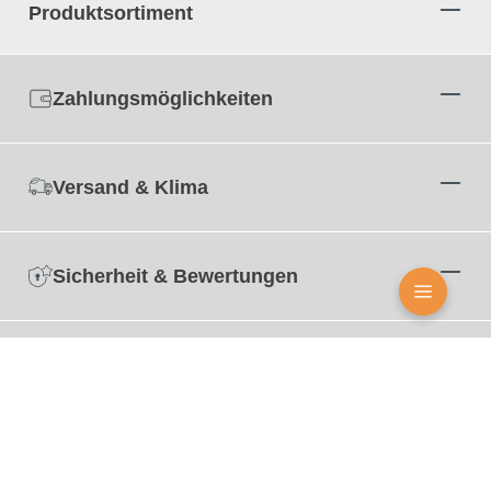
Produktsortiment
Zahlungsmöglichkeiten
Versand & Klima
Sicherheit & Bewertungen
Zertifizierungen
© Alle Markennamen, Warenzeichen und eingetragenen Warenzeichen sind Eigentum Ihrer
rechtmässigen Eigentümer und dienen hier nur der Beschreibung.
© 2004 - 2026 Graf-Dichtungen GmbH. Amtsgericht München HRB 104 496 –
Tel.: +49 (0) 89 2175 4604-0 Fax: +49 (0) 89 2175 4604-51