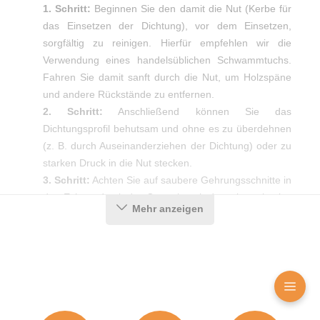
1. Schritt:
Beginnen Sie den damit die Nut (Kerbe für
das Einsetzen der Dichtung), vor dem Einsetzen,
sorgfältig zu reinigen. Hierfür empfehlen wir die
Verwendung eines handelsüblichen Schwammtuchs.
Fahren Sie damit sanft durch die Nut, um Holzspäne
und andere Rückstände zu entfernen.
2. Schritt:
Anschließend können Sie das
Dichtungsprofil behutsam und ohne es zu überdehnen
(z. B. durch Auseinanderziehen der Dichtung) oder zu
starken Druck in die Nut stecken.
3. Schritt:
Achten Sie auf saubere Gehrungsschnitte in
den Ecken, damit der Gummi auch dort ein optimales
Mehr anzeigen
Ergebnis erzielt.
Produktdetails
Farbe:
Schwarz