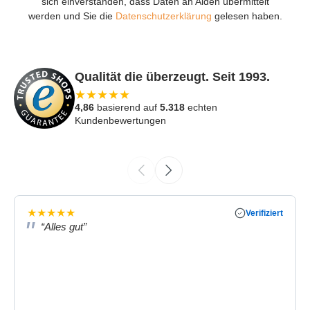
sich einverstanden, dass Daten an Aiden übermittelt
werden und Sie die
Datenschutzerklärung
gelesen haben.
Qualität die überzeugt. Seit 1993.
★
★
★
★
★
4,86
basierend auf
5.318
echten
Kundenbewertungen
★
★
★
★
★
Verifiziert
“Alles gut”