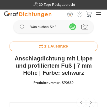
30 Tage Rückgaberecht
Zum Hauptinhalt springen
Warenkorb 
1:1 Ausdruck
Anschlagdichtung mit Lippe
und profiliertem Fuß | 7 mm
Höhe | Farbe: schwarz
Produktnummer:
SP0830
Bildergalerie überspringen