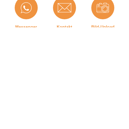
Falzbreite in mm:
10 mm
Hohlkammern:
1
Messenger
Kontakt
Bild-Upload
Material:
CEGRAN
Maße (H x B):
7 x 10 mm
Selbstklebend:
Nein
Für Brandschutztüren:
Nein
Hersteller:
Graf-Dichtungen GmbH
Telefon
Ratgeber
Versand
Herstellerinformationen
Graf-Dichtungen GmbH
Angaben zum Hersteller (Informationspflichten zur
GPSR Produktsicherheitsverordnung)
Kontakt zu uns