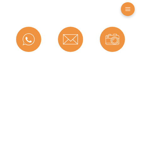
Farbe:
Schwarz
Nutbreite in mm:
5 mm
Falzbreite in mm:
6 mm
Montageart:
Zum Einnuten
Messenger
Kontakt
Bild-Upload
Material:
CEGRAN
Maße (H x B):
9,5 x 5,5 mm
Selbstklebend:
0
Für Brandschutztüren:
Nein
Hersteller:
Graf-Dichtungen GmbH
Telefon
Ratgeber
Versand
Dichtet ab bis zu ... mm:
7