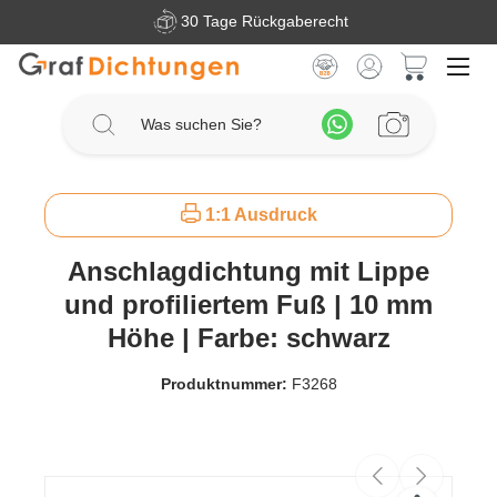
30 Tage Rückgaberecht
Zum Hauptinhalt springen
Warenkorb 
1:1 Ausdruck
Anschlagdichtung mit Lippe
und profiliertem Fuß | 10 mm
Höhe | Farbe: schwarz
Produktnummer:
F3268
Bildergalerie überspringen