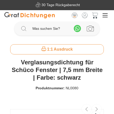
30 Tage Rückgaberecht
Zum Hauptinhalt springen
Warenkorb 
1:1 Ausdruck
Verglasungsdichtung für
Schüco Fenster | 7,5 mm Breite
| Farbe: schwarz
Produktnummer:
NL0080
Bildergalerie überspringen