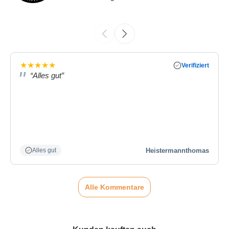
★
★
★
★
★
Verifiziert
“Alles gut”
Heistermannthomas
Alles gut
Alle Kommentare