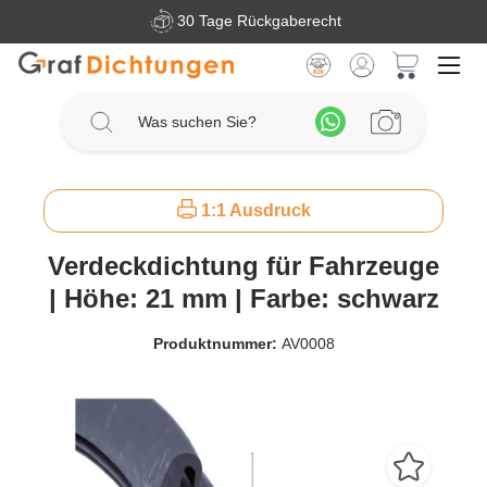
30 Tage Rückgaberecht
Zum Hauptinhalt springen
Warenkorb 
1:1 Ausdruck
Verdeckdichtung für Fahrzeuge
| Höhe: 21 mm | Farbe: schwarz
Produktnummer:
AV0008
Bildergalerie überspringen