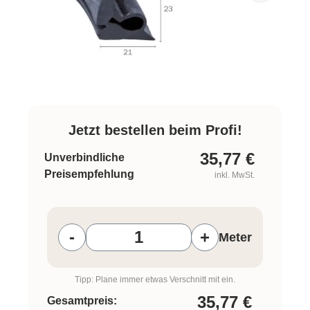
Jetzt bestellen beim Profi!
35,77
€
Unverbindliche
Preisempfehlung
inkl. MwSt.
Produkt Anzahl: Gib den gewünschten W
-
+
Meter
Tipp: Plane immer etwas Verschnitt mit ein.
35,77
€
Gesamtpreis: