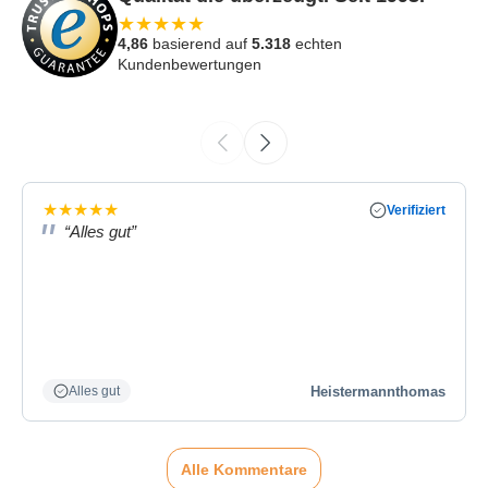
★
★
★
★
★
4,86
basierend auf
5.318
echten
Kundenbewertungen
★
★
★
★
★
Verifiziert
“Alles gut”
Heistermannthomas
Alles gut
Alle Kommentare