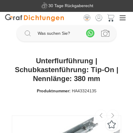
30 Tage Rückgaberecht
Zum Hauptinhalt springen
Warenkorb 
Unterflurführung |
Schubkastenführung: Tip-On |
Nennlänge: 380 mm
Produktnummer:
HA43324135
Bildergalerie überspringen