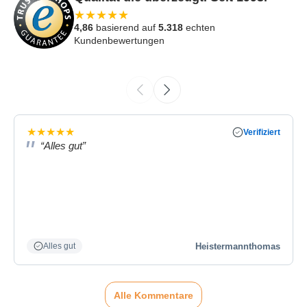
★
★
★
★
★
4,86
basierend auf
5.318
echten
Kundenbewertungen
★
★
★
★
★
Verifiziert
“Alles gut”
Heistermannthomas
Alles gut
Alle Kommentare