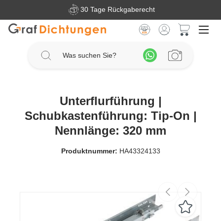
30 Tage Rückgaberecht
Zum Hauptinhalt springen
Warenkorb 
Unterflurführung |
Schubkastenführung: Tip-On |
Nennlänge: 320 mm
Produktnummer:
HA43324133
Bildergalerie überspringen