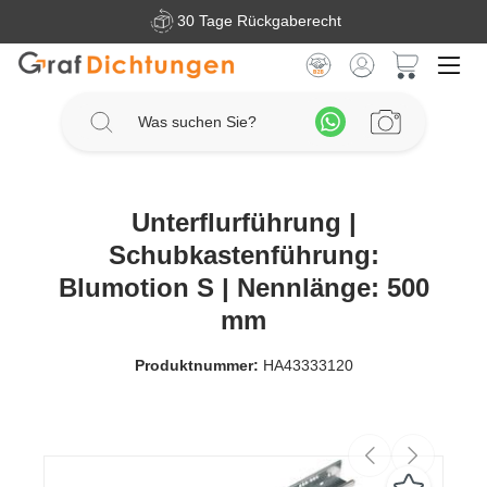
30 Tage Rückgaberecht
Zum Hauptinhalt springen
Warenkorb 
Unterflurführung |
Schubkastenführung:
Blumotion S | Nennlänge: 500
mm
Produktnummer:
HA43333120
Bildergalerie überspringen