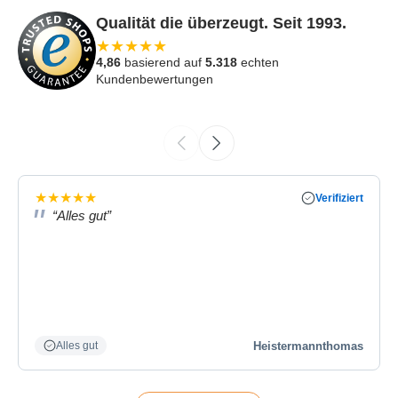
Qualität die überzeugt. Seit 1993.
★
★
★
★
★
4,86
basierend auf
5.318
echten
Kundenbewertungen
★
★
★
★
★
Verifiziert
“Alles gut”
Heistermannthomas
Alles gut