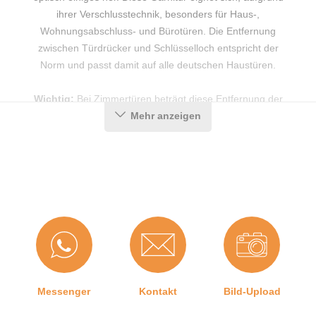
ihrer Verschlusstechnik, besonders für Haus-,
Wohnungsabschluss- und Bürotüren. Die Entfernung
zwischen Türdrücker und Schlüsselloch entspricht der
Norm und passt damit auf alle deutschen Haustüren.
Wichtig:
Bei Zimmertüren beträgt diese Entfernung der
Norm entsprechend 72 mm. Das heißt, dass Sie keinen
Mehr anzeigen
Zimmertürbeschlag an einer Haustür montieren können
und umgekehrt. Diese Normen beziehen sich
ausschließlich auf Türen und Türdrücker aus
Deutschland!
Details zum Türdrücker
Farbe: Silberfarben eloxiert
Hersteller: Hoppe
Messenger
Kontakt
Bild-Upload
Ausführung: mit Profilstift-Verbindung
Lochung: PZ