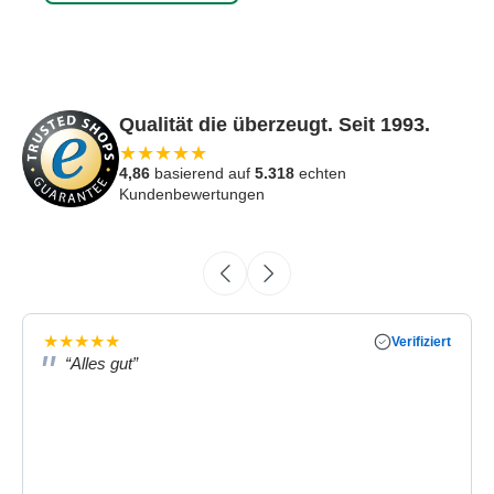
Qualität die überzeugt. Seit 1993.
★
★
★
★
★
4,86
basierend auf
5.318
echten
Kundenbewertungen
★
★
★
★
★
Verifiziert
“Alles gut”