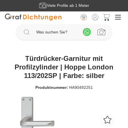
Viele Profile ab 1 Meter
Zum Hauptinhalt springen
Warenkorb 
Türdrücker-Garnitur mit
Profilzylinder | Hoppe London
113/202SP | Farbe: silber
Produktnummer:
HA90492251
Bildergalerie überspringen