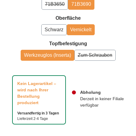
71B3650
71B3690
auswählen
Oberfläche
Schwarz
Vernickelt
auswählen
Topfbefestigung
Werkzeuglos (Inserta)
Zum Schrauben
Kein Lagerartikel –
wird nach Ihrer
Abholung
Bestellung
Derzeit in keiner Filiale
produziert
verfügbar
Versandfertig in 3 Tagen
Lieferzeit 2-4 Tage