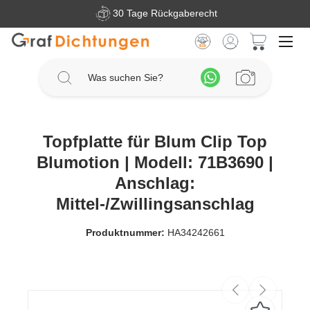
30 Tage Rückgaberecht
Zum Hauptinhalt springen
Warenkorb 
Topfplatte für Blum Clip Top
Blumotion | Modell: 71B3690 |
Anschlag:
Mittel-/Zwillingsanschlag
Produktnummer:
HA34242661
Bildergalerie überspringen