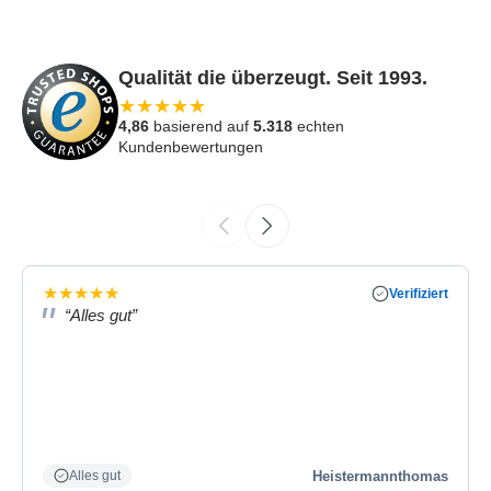
Qualität die überzeugt. Seit 1993.
★
★
★
★
★
4,86
basierend auf
5.318
echten
Kundenbewertungen
★
★
★
★
★
Verifiziert
“Alles gut”
Heistermannthomas
Alles gut