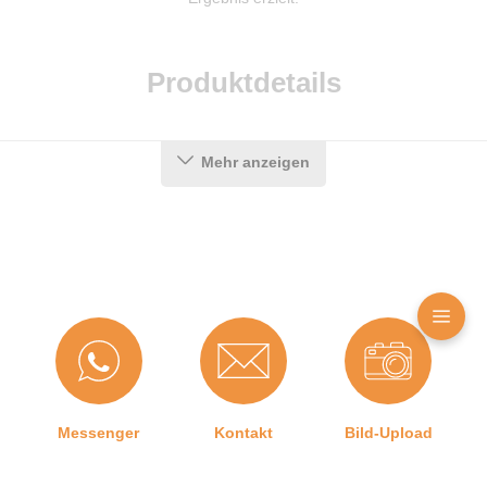
Produktdetails
Farbe:
Schwarz
Mehr anzeigen
Hohlkammern:
3
Material:
TPE (Thermoplastisches
Elastomer)
Maße (H x B):
15 x 28 mm
Für
Ja
Brandschutztüren:
Hersteller:
Dämmisol Baustoff GmbH,
Berlin
Messenger
Kontakt
Bild-Upload
Für
Ja