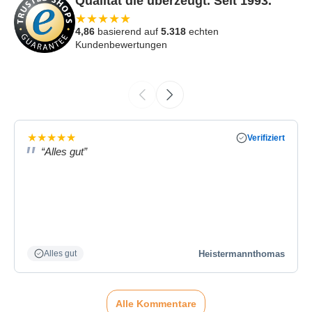
Qualität die überzeugt. Seit 1993.
★
★
★
★
★
4,86
basierend auf
5.318
echten
Kundenbewertungen
★
★
★
★
★
Verifiziert
“Alles gut”
Heistermannthomas
Alles gut
Alle Kommentare