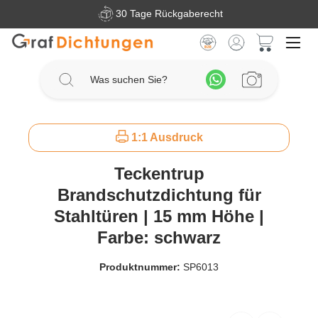
30 Tage Rückgaberecht
Zum Hauptinhalt springen
Warenkorb 
1:1 Ausdruck
Teckentrup
Brandschutzdichtung für
Stahltüren | 15 mm Höhe |
Farbe: schwarz
Produktnummer:
SP6013
Bildergalerie überspringen