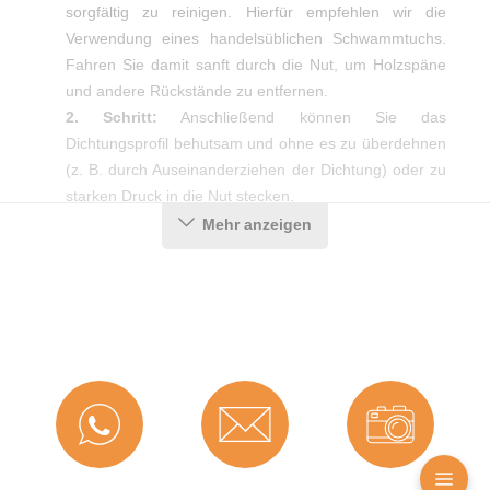
sorgfältig zu reinigen. Hierfür empfehlen wir die
Verwendung eines handelsüblichen Schwammtuchs.
Fahren Sie damit sanft durch die Nut, um Holzspäne
und andere Rückstände zu entfernen.
2. Schritt:
Anschließend können Sie das
Dichtungsprofil behutsam und ohne es zu überdehnen
(z. B. durch Auseinanderziehen der Dichtung) oder zu
starken Druck in die Nut stecken.
3. Schritt:
Achten Sie auf saubere Gehrungsschnitte in
Mehr anzeigen
den Ecken, damit der Dichtgummi auch dort ein
optimales Ergebnis erzielt.
Produktdetails
Farbe:
Grau
Nutbreite in mm:
15 mm