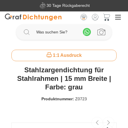
30 Tage Rückgaberecht
Zum Hauptinhalt springen
Warenkorb 
1:1 Ausdruck
Stahlzargendichtung für
Stahlrahmen | 15 mm Breite |
Farbe: grau
Produktnummer:
Z0723
Bildergalerie überspringen