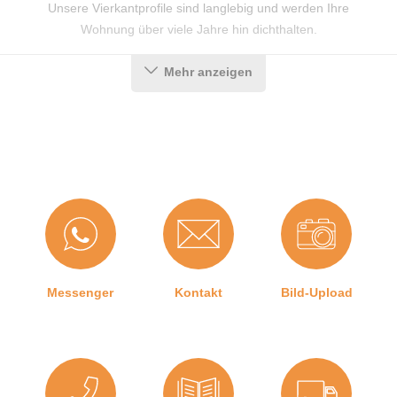
Unsere Vierkantprofile sind langlebig und werden Ihre
Wohnung über viele Jahre hin dichthalten.
Mehr anzeigen
Details zur Dichtung
Farbe: Schwarz
Höhe: 8 mm
Breite: 30 mm
Hohlkammer: 0
Material: EPDM, Moosgummi
Besonderheiten der Dichtung
Witterungsbeständig
Messenger
Kontakt
Bild-Upload
Temperaturbeständig -35 °C bis + 120 °C
UV- und ozonbeständig
Lösungsmittelbeständig (Kentone, Alkohol)
verdünnte Säuren und Laugenbeständig
nicht Öl- und Fettbeständig