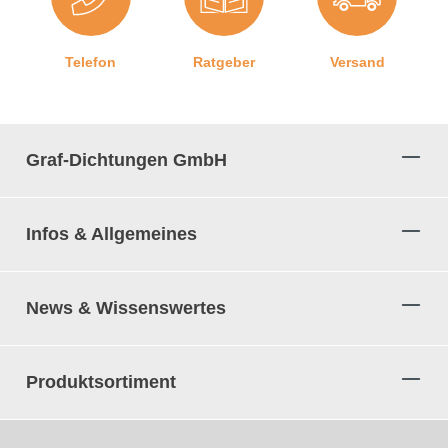
Eine weitere Information:
Wir geben Ihnen kostenlos
Telefon
Ratgeber
Versand
eine Zugabe von 3-5 cm pro 5 Meter Länge der Dichtung
bei jedem Einkauf.
Unsere Vierkantprofile lassen sich ganz
Graf-Dichtungen GmbH
leicht und ohne Vorkenntnisse einbauen:
1. Schritt:
Reinigen Sie die Nut (Kerbe für das
Infos & Allgemeines
Einsetzen der Dichtung) sanft, bevor Sie die Dichtung
einbauen. Wischen Sie dazu mit einem
handelsüblichen Schwammtuch durch die Nut, um
News & Wissenswertes
Holzspäne, Fett und andere Rückstände zu entfernen.
2. Schritt:
Nun können Sie die Dichtung vorsichtig in
die Nut eindrücken. Achten Sie darauf, das Profil dabei
Produktsortiment
nicht zu überdehnen oder zu starken Druck
auszuüben, da sonst die Dichtleistung unter
Umständen nicht gewährleistet werden kann.