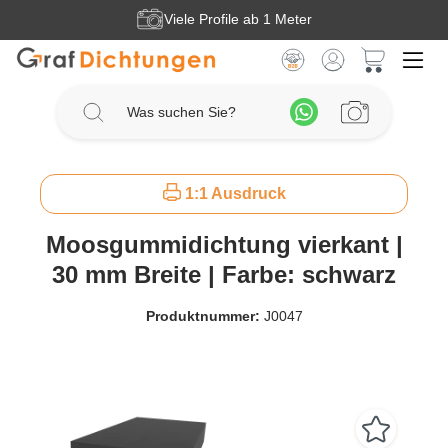
Viele Profile ab 1 Meter
Zum Hauptinhalt springen
Warenkorb 
1:1 Ausdruck
Moosgummidichtung vierkant |
30 mm Breite | Farbe: schwarz
Produktnummer:
J0047
Bildergalerie überspringen