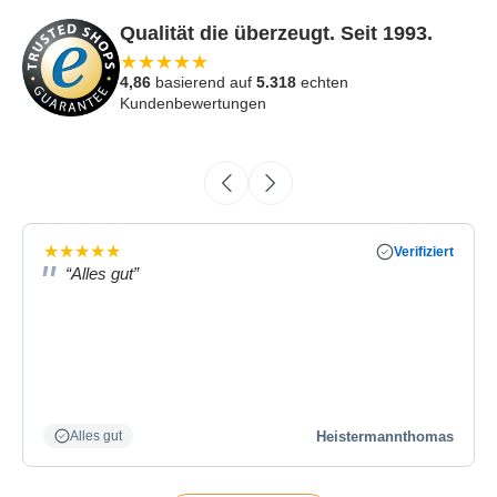
Qualität die überzeugt. Seit 1993.
★
★
★
★
★
4,86
basierend auf
5.318
echten
Kundenbewertungen
★
★
★
★
★
Verifiziert
“Alles gut”
Heistermannthomas
Alles gut