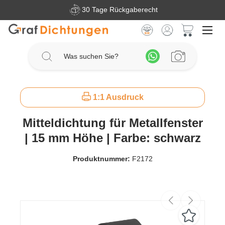
30 Tage Rückgaberecht
Zum Hauptinhalt springen
Warenkorb 
1:1 Ausdruck
Mitteldichtung für Metallfenster
| 15 mm Höhe | Farbe: schwarz
Produktnummer:
F2172
Bildergalerie überspringen