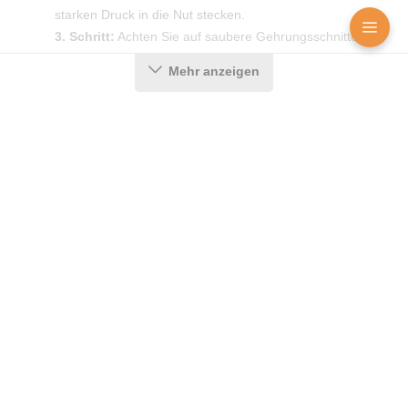
starken Druck in die Nut stecken.
3. Schritt:
Achten Sie auf saubere Gehrungsschnitte in
den Ecken, damit die Dichtung auch dort ein optimales
Mehr anzeigen
Ergebnis erzielt.
Produktdetails
Farbe:
Schwarz
Nutbreite in mm:
4 mm
Hohlkammern:
1
Messenger
Kontakt
Bild-Upload
Montageart:
Zum Einnuten
Material:
CEGRAN
Maße (H x B):
15 x 6 mm