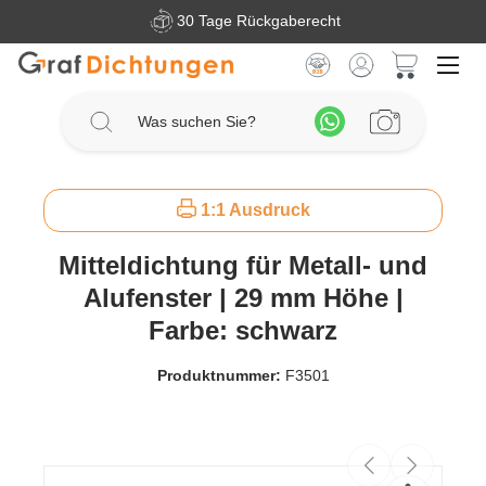
30 Tage Rückgaberecht
Zum Hauptinhalt springen
Warenkorb 
1:1 Ausdruck
Mitteldichtung für Metall- und
Alufenster | 29 mm Höhe |
Farbe: schwarz
Produktnummer:
F3501
Bildergalerie überspringen