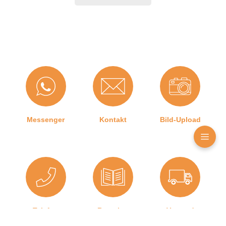
3. Schritt:
Achten Sie auf saubere Gehrungsschnitte in
den Ecken, damit die Dichtung auch dort ein
bestmögliches Ergebnis erzielt.
Produktdetails
Farbe:
Schwarz
Messenger
Kontakt
Bild-Upload
Nutbreite in mm:
25 mm
Falzbreite in mm:
25 mm
Hohlkammern:
3
Montageart:
Zum Einnuten
Material:
CEGRAN
Telefon
Ratgeber
Versand
Maße (H x B):
29 x 25 mm