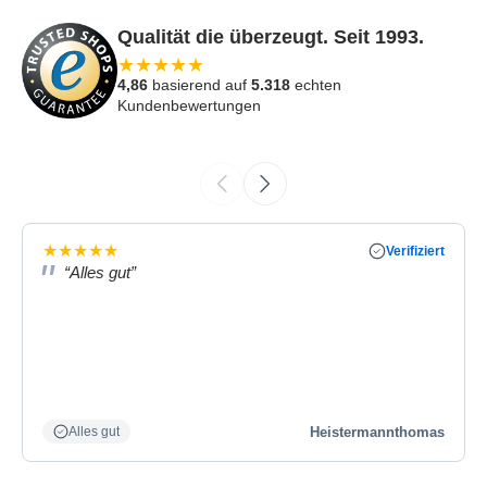
Qualität die überzeugt. Seit 1993.
★
★
★
★
★
4,86
basierend auf
5.318
echten
Kundenbewertungen
★
★
★
★
★
Verifiziert
“Alles gut”
Heistermannthomas
Alles gut