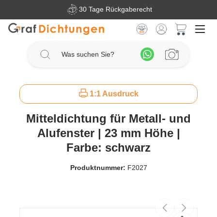
30 Tage Rückgaberecht
Zum Hauptinhalt springen
Warenkorb 
1:1 Ausdruck
Mitteldichtung für Metall- und
Alufenster | 23 mm Höhe |
Farbe: schwarz
Produktnummer:
F2027
Bildergalerie überspringen