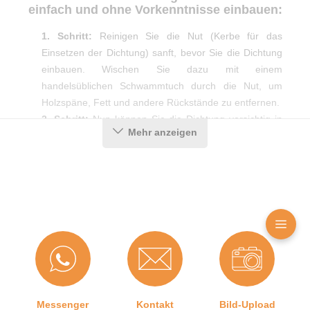
einfach und ohne Vorkenntnisse einbauen:
1. Schritt:
Reinigen Sie die Nut (Kerbe für das
Einsetzen der Dichtung) sanft, bevor Sie die Dichtung
einbauen. Wischen Sie dazu mit einem
handelsüblichen Schwammtuch durch die Nut, um
Holzspäne, Fett und andere Rückstände zu entfernen.
2. Schritt:
Nun können Sie die Dichtung vorsichtig in
Mehr anzeigen
die Nut eindrücken. Achten Sie darauf, das Profil dabei
nicht zu überdehnen oder zu starken Druck
auszuüben, da sonst die Dichtleistung unter
Umständen nicht gewährleistet werden kann.
3. Schritt:
Damit die Dichtung ein optimales Ergebnis
erzielen kann, braucht es präzise Gehrungsschnitte in
den Ecken. Diese erhalten Sie am einfachsten mit Hilfe
einer Gehrungsschere.
Produktdetails
Messenger
Kontakt
Bild-Upload