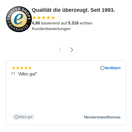
Qualität die überzeugt. Seit 1993.
★
★
★
★
★
4,86
basierend auf
5.318
echten
Kundenbewertungen
★
★
★
★
★
Verifiziert
“Alles gut”
Heistermannthomas
Alles gut