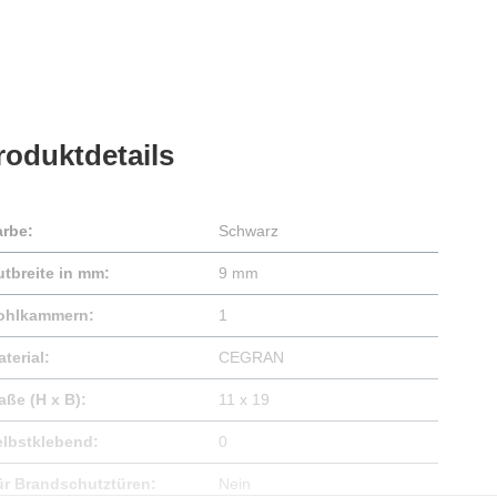
roduktdetails
arbe:
Schwarz
utbreite in mm:
9 mm
ohlkammern:
1
terial:
CEGRAN
aße (H x B):
11 x 19
elbstklebend:
0
ür Brandschutztüren:
Nein