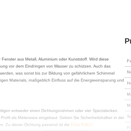
P
r Fenster aus Metall, Aluminium oder Kunststoff. Wird diese
F
hnung vor dem Eindringen von Wasser zu schützen. Auch das
N
werden, was sonst bis zur Bildung von gefährlichem Schimmel
igen Materials, maßgeblich Einfluss auf die Energieeinsparung und
H
Ma
M
enötigen entweder einen Dichtungsrahmen oder vier Spezialecken.
S
rofil als Meterware eingebaut. Geben Sie Sicherheitshalber in der
n. Zu dieser Dichtung passend ist die
Ecke E0617
.
F