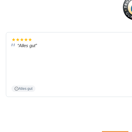
★
★
★
★
★
“Alles gut”
Alles gut