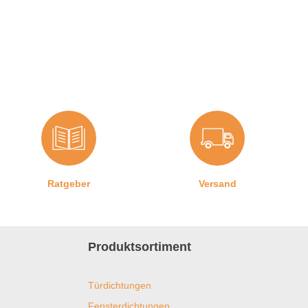
rsteller:
Graf-Dichtungen GmbH
ür Feuerschutztüren:
Nein
erstellerinformationen
ngaben zum Hersteller (Informationspflichten zur GPSR
roduktsicherheitsverordnung)
raf-Dichtungen GmbH
Ratgeber
Versand
ranz-Josef-Delonge Straße 12-14
1249 München, Deutschland
fo@graf-dichtungen.de
Produktsortiment
Türdichtungen
Fensterdichtungen