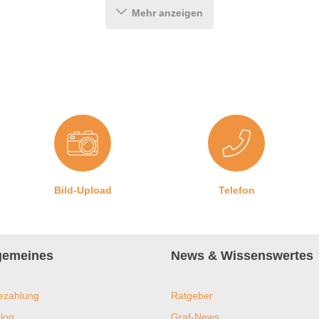
Mehr anzeigen
He
F
H
A
P
G
Bild-Upload
Telefon
F
weltfreundlichen Lacken
8
in
lgemeines
News & Wissenswertes
ezahlung
Ratgeber
freie Zugabe von 3-5 cm pro 5 Meter Länge zur freien Verwendung.
log
Graf-News