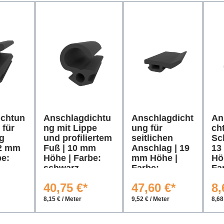
ichtun
Anschlagdichtu
Anschlagdicht
An
 für
ng mit Lippe
ung für
ch
g
und profiliertem
seitlichen
Sc
12 mm
Fuß | 10 mm
Anschlag | 19
13
be:
Höhe | Farbe:
mm Höhe |
Hö
schwarz
Farbe:
Fa
schwarz
sc
40,75 €*
47,60 €*
8,
8,15 € / Meter
9,52 € / Meter
8,68