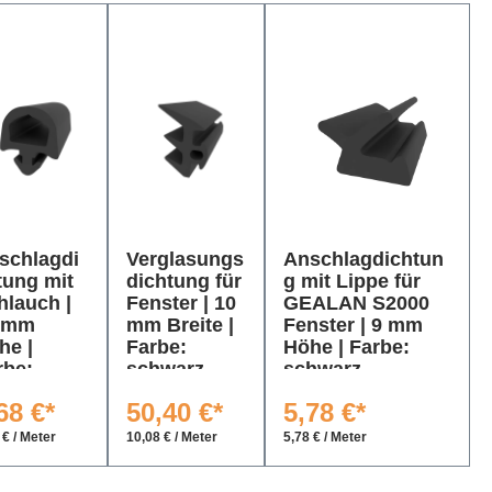
schlagdi
Verglasungs
Anschlagdichtun
tung mit
dichtung für
g mit Lippe für
hlauch |
Fenster | 10
GEALAN S2000
 mm
mm Breite |
Fenster | 9 mm
he |
Farbe:
Höhe | Farbe:
rbe:
schwarz
schwarz
hwarz
68 €*
50,40 €*
5,78 €*
 € / Meter
10,08 € / Meter
5,78 € / Meter