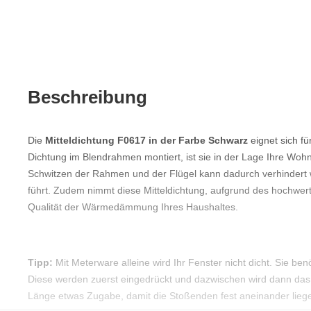
Beschreibung
Die
Mitteldichtung F0617 in der Farbe Schwarz
eignet sich fü
Dichtung im Blendrahmen montiert, ist sie in der Lage Ihre Wo
Schwitzen der Rahmen und der Flügel kann dadurch verhindert 
führt. Zudem nimmt diese Mitteldichtung, aufgrund des hochwert
Qualität der Wärmedämmung Ihres Haushaltes.
Tipp:
Mit Meterware alleine wird Ihr Fenster nicht dicht. Sie b
Diese werden zuerst eingedrückt und dazwischen wird dann das P
Länge etwas Zugabe, damit die Stoßenden fest aneinander liege