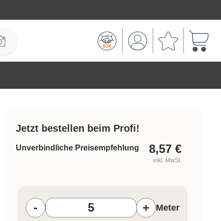
Warenk
Jetzt bestellen beim Profi!
8,57
€
Unverbindliche Preisempfehlung
inkl. MwSt.
Produkt Anzahl: Gib den gewünschten W
-
+
Meter