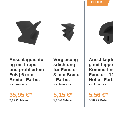
BELIEBT
K
u
n
d
e
n
k
a
u
Produktgalerie überspringen
Anschlagdichtu
Verglasung
Anschlagd
ft
ng mit Lippe
sdichtung
g mit Lippe
e
und profiliertem
für Fenster |
Kömmerlin
n
Fuß | 6 mm
8 mm Breite
Fenster | 
a
Breite | Farbe:
| Farbe:
Höhe | Far
u
schwarz
schwarz
schwarz
c
35,95 €*
5,15 €*
5,56 €*
h
7,19 € / Meter
5,15 € / Meter
5,56 € / Meter