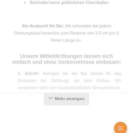
Beinhaltet keine gefährlichen Chemikalien
Als Auskunft für Sie:
Wir schneiden bei jedem
Dichtungskauf kostenlos eine Reserve von 3-5 cm pro 5
Meter Länge zu.
Unsere Mitteldichtungen lassen sich
einfach und ohne Vorkenntnisse einbauen:
1. Schritt:
Reinigen Sie die Nut (Kerbe für das
Einsetzen der Dichtung) vor dem Einbau. Wir
empfehlen dafür ein haushaltsübliches Schwammtuch.
Mit einem leicht angefeuchteten Schwammtuch einmal
Mehr anzeigen
durch die Nut fahren, um Holzspäne oder anderweitige
Überreste zu entfernen.
2. Schritt:
Anschließend können Sie das
Dichtungsprofil sachte und ohne es zu überdehnen (z.
B. durch Auseinanderziehen der Dichtung) oder zu