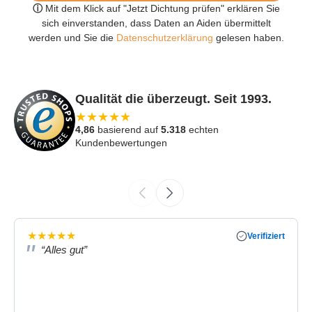
ⓘ
Mit dem Klick auf "Jetzt Dichtung prüfen" erklären Sie
sich einverstanden, dass Daten an Aiden übermittelt
werden und Sie die
Datenschutzerklärung
gelesen haben.
Qualität die überzeugt. Seit 1993.
★
★
★
★
★
4,86
basierend auf
5.318
echten
Kundenbewertungen
★
★
★
★
★
Verifiziert
“Alles gut”