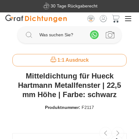
30 Tage Rückgaberecht
Zum Hauptinhalt springen
Warenkorb 
1:1 Ausdruck
Mitteldichtung für Hueck
Hartmann Metallfenster | 22,5
mm Höhe | Farbe: schwarz
Produktnummer:
F2117
Bildergalerie überspringen