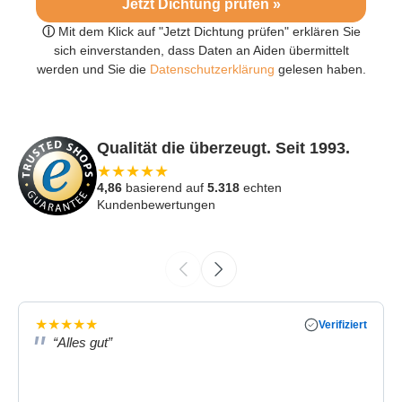
Jetzt Dichtung prüfen »
ⓘ
Mit dem Klick auf "Jetzt Dichtung prüfen" erklären Sie
sich einverstanden, dass Daten an Aiden übermittelt
werden und Sie die
Datenschutzerklärung
gelesen haben.
Qualität die überzeugt. Seit 1993.
★
★
★
★
★
4,86
basierend auf
5.318
echten
Kundenbewertungen
★
★
★
★
★
Verifiziert
“Alles gut”